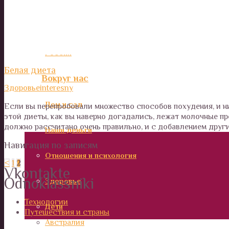
Италия и Рим. Интересные места для туристов.
Америка
Россия
Белая диета
Вокруг нас
Здоровье
interesny
Дом и сад
Если вы перепробовали множество способов похудения, и ни
этой диеты, как вы наверно догадались, лежат молочные пр
должно рассчитано очень правильно, и с добавлением друг
Наши деньги
Навигация по записям
Отношения и психология
<
1
2
Vkontakte
Odnoklassniki
Здоровье
Технологии
Дети
Путешествия и страны
Австралия