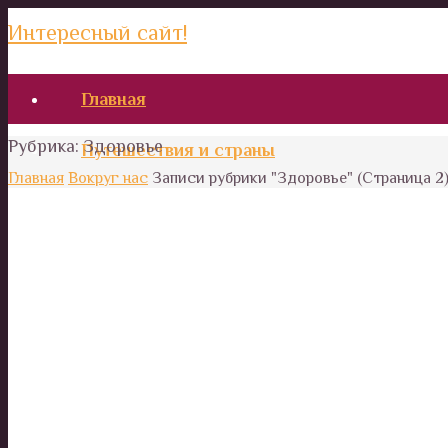
Интересный сайт!
Главная
Рубрика:
Здоровье
Путешествия и страны
Главная
Вокруг нас
Записи рубрики "Здоровье"
(Страница 2
Кухня народов мира
Австралия
Азия
Африка
Европа