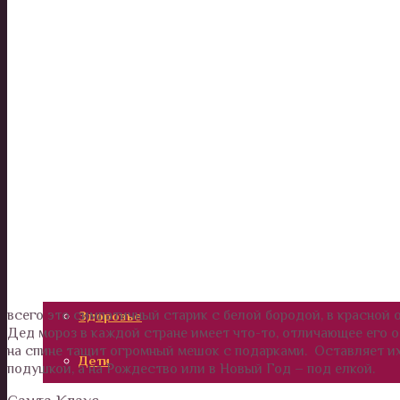
Италия и Рим. Интересные места для туристов.
Америка
Россия
Вокруг нас
Дом и сад
Наши деньги
Отношения и психология
всего это симпатичный старик с белой бородой, в красной 
Здоровье
Дед мороз в каждой стране имеет что-то, отличающее его о
на спине тащит огромный мешок с подарками. Оставляет их 
Дети
подушкой, а на Рождество или в Новый Год – под елкой.