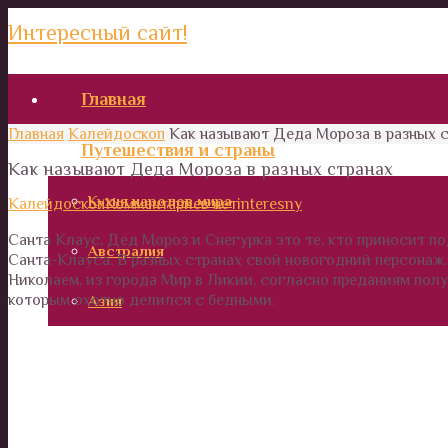
Интересный сайт!
Главная
Главная
Калейдоскоп
Как называют Деда Мороза в разных 
Путешествия и страны
Как называют Деда Мороза в разных странах
Кухня народов мира
Калейдоскоп
Комментариев нет
interesny
Санта Клаус, Дед Мороз и Снегурка это те, кто приносит 
Австралия
Санта-Клауса. В разных странах свой новогодний персонаж
Николаем, из города Мир в Ликии, согласно преданиям пол
которым охотно делился с бедными.
Азия
Африка
Европа