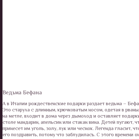
Ведьма Бефана
А в Италии рождественские подарки раздает ведьма – Бефана
Это старуха с длинным, крючковатым носом, одетая в рваны
на метле, входит в дома через дымоход и оставляет подарки
столе мандарин, апельсин или стакан вина. Детей пугают, ч
принесет им уголь, золу, лук или чеснок. Легенда гласит, 
его поздравить, потому что заблудилась. С этого времени о