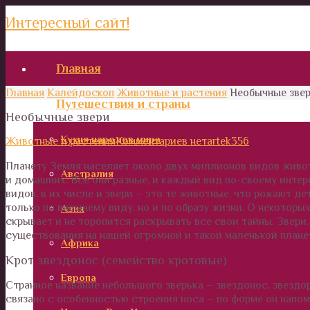
Интересный сайт!
Главная
Главная
Калейдоскоп
Животные и растения
Необычные зве
Путешествия и страны
Необычные звери
Кухня народов мира
Животные и растения
Комментариев нет
artek356
Планету Земля населяет около двух миллионов видов живот
Австралия
и домашних. Все они разные, и каждый вид по-своему интер
видов, в их числе и звери – это те животные, что рожают д
только по внешнему виду, но и по образу жизни. О некоторых
Азия
скрывает и не торопится раскрывать все свои тайны. Звери
существования на нашей огромной и такой маленькой плане
Африка
Крот звездонос (семейство кротовые)
Европа
Странное название небольшого зверька – звездонос, звездо
связано с особенностью строения носа – по форме он напом