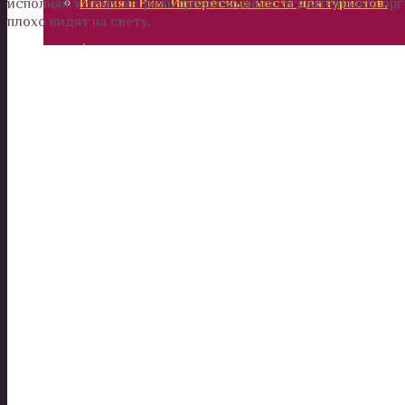
Италия и Рим. Интересные места для туристов.
исполняя, к тому же, роль превосходного осязательного орг
плохо видят на свету.
Америка
Россия
Вокруг нас
Дом и сад
Наши деньги
Отношения и психология
Здоровье
Дети