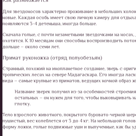
Для звездоносов характерно проживание в небольших колон
новые. Каждая особь имеет свою личную камеру для отдыха.
появляются 3-4 детеныша, иногда больше.
Сначала голые, с почти незаметными звездочками на носах,
охотятся. К 10 месяцам они способны воспроизводить потом
дольше – около семи лет.
Примат руконожка (отряд полуобезьян)
Странный, похожий на инопланетное создание, зверь с ориг
тропических лесах на севере Мадагаскара. Его иногда ласк
вида – самые крупные из приматов, ведущих ночной образ ж
Название зверек получил из-за особенностей строени
остальных – он нужен для того, чтобы выковыривать н
глотку.
Тело взрослого животного, покрытого буровато-черной шерс
пушистый, вес колеблется от 3 до 4 кг. На небольшой гол
форму ложки, голые подвижные уши и выпученные, как бы уд