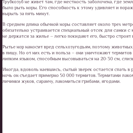
Трубкозуб не живет там, где местность заболочена, где зем
было рыть норы. Его способность к этому удивляет и пораж
вырыть за пять минут.
В среднем длина обычной норы составляет около трех метров
обязательно устраивается специальный отсек для самки с м
не держатся за жилье – легко покидают его, быстро строят
Рытье нор наносит вред сельхозугодьям, поэтому животных
в пищу. Но от них есть и польза – они уничтожают термито
липким языком, способным высовываться на 20-30 см, слизы
Иногда, вдоволь наевшись, сытый зверек остается спать в 
ночь он съедает примерно 50 000 термитов. Термитами лако
личинки жуков, саранчу, лакомиться грибами, ягодами.