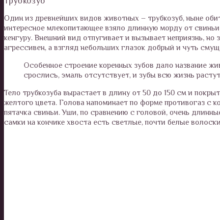
Трубкозуб
Один из древнейших видов животных – трубкозуб, ныне обит
интересное млекопитающее взяло длинную морду от свиньи,
кенгуру. Внешний вид отпугивает и вызывает неприязнь, но
агрессивен, а взгляд небольших глазок добрый и чуть смущ
Особенное строение коренных зубов дало название жи
срослись, эмаль отсутствует, и зубы всю жизнь растут
Тело трубкозуба вырастает в длину от 50 до 150 см и покр
желтого цвета. Голова напоминает по форме противогаз с к
пятачка свиньи. Уши, по сравнению с головой, очень длинны
самки на кончике хвоста есть светлые, почти белые волос