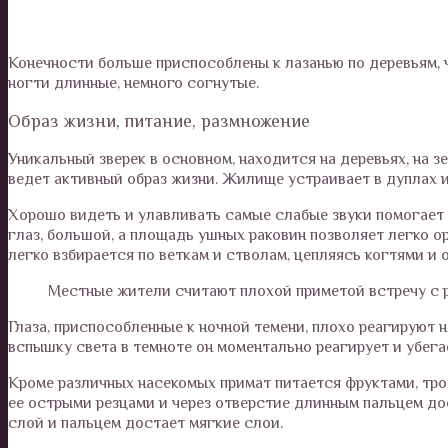
Конечности больше приспособлены к лазанью по деревьям, ч
ногти длинные, немного согнутые.
Образ жизни, питание, размножение
Уникальный зверек в основном, находится на деревьях, на з
ведет активный образ жизни. Жилище устраивает в дуплах и
Хорошо видеть и улавливать самые слабые звуки помогает 
глаз, большой, а площадь ушных раковин позволяет легко ор
легко взбирается по веткам и стволам, цепляясь когтями и
Местные жители считают плохой приметой встречу с р
Глаза, приспособленные к ночной темени, плохо реагируют 
вспышку света в темноте он моментально реагирует и убега
Кроме различных насекомых примат питается фруктами, трос
ее острыми резцами и через отверстие длинным пальцем дос
слой и пальцем достает мягкие слои.