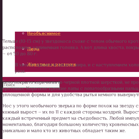
Калейдоскоп
Технологии
Необъяснимое
Тельце (10-13 см) у звездоноса схоже с телом обычного крот
расположена удлиненная головка. А вот длина хвоста, покр
Люди
– от 50 до 80 г.
Животные и растения
В хвосте хранятся запасы жира, и с наступлением хол
раза.
Тело покрыто коричневато-черной плотной шерсткой, не про
кротовых. Короткие крепкие лапы с лопатообразными пальц
уплощенной формы и для удобства рытья немного вывернут
Нос у этого необычного зверька по форме похож на звезду 
кожный вырост – их по 11 с каждой стороны ноздрей. Выро
каждый встреченный предмет на съедобность. Любой импул
моментально, благодаря большому количеству кровеносных 
уникально и мало кто из животных обладает таким же.