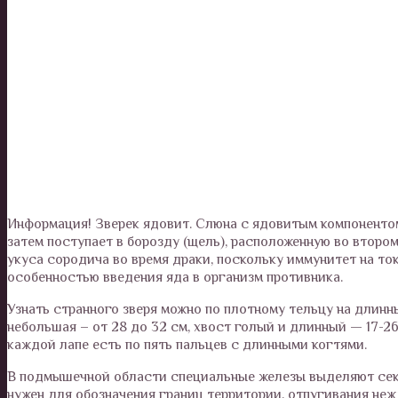
Информация! Зверек ядовит. Слюна с ядовитым компоненто
затем поступает в борозду (щель), расположенную во второ
укуса сородича во время драки, поскольку иммунитет на ток
особенностью введения яда в организм противника.
Узнать странного зверя можно по плотному тельцу на длинны
небольшая – от 28 до 32 см, хвост голый и длинный — 17-26 
каждой лапе есть по пять пальцев с длинными когтями.
В подмышечной области специальные железы выделяют сек
нужен для обозначения границ территории, отпугивания не