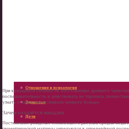
Италия и Рим. Интересные места для туристов.
Америка
Россия
Вокруг нас
Дом и сад
Наши деньги
Отношения и психология
При кажущейся сложности, изготовление древнего талисма
последовательность и действовать не торопясь, полностью
Здоровье
узнать о сакральном символе немного больше.
Зачем создаётся мандала
Дети
Постепенное рождение сложнейшего рисунка сродни медита
геометрической матрицы чередуются в определённой послед