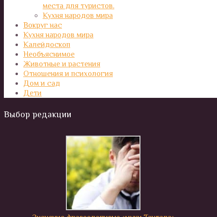
места для туристов.
Кухня народов мира
Вокруг нас
Кухня народов мира
Калейдоскоп
Необъяснимое
Животные и растения
Отношения и психология
Дом и сад
Дети
Выбор редакции