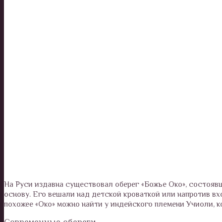
На Руси издавна существовал оберег «Божье Око», состояв
основу. Его вешали над детской кроваткой или напротив вх
похожее «Око» можно найти у индейского племени Учиоли, к
Современные обереги