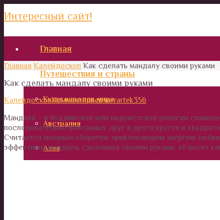
Интересный сайт!
Главная
Главная
Калейдоскоп
Как сделать мандалу своими руками
Путешествия и страны
Как сделать мандалу своими руками
Кухня народов мира
Калейдоскоп
Комментариев нет
artek356
Мандала – в буддийской или индуистской религии символи
Австралия
последовательно вписанных друг в друга кругов и квадрат
Считается мощным оберегом, привлекающим энергию любви 
эффективна мандала, сделанная своими руками, её носят ка
Азия
Африка
Европа