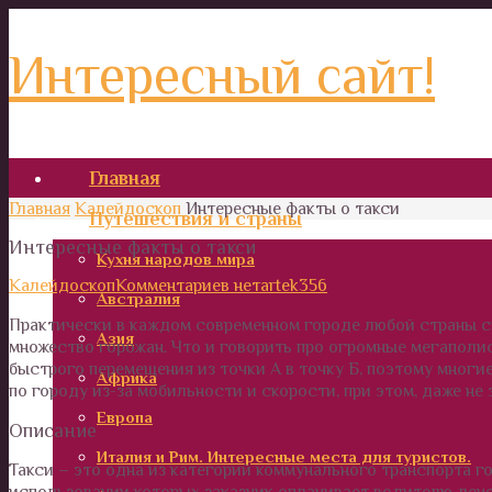
Интересный сайт!
Главная
Главная
Калейдоскоп
Интересные факты о такси
Путешествия и страны
Интересные факты о такси
Кухня народов мира
Калейдоскоп
Комментариев нет
artek356
Австралия
Практически в каждом современном городе любой страны с
Азия
множество горожан. Что и говорить про огромные мегаполи
быстрого перемещения из точки А в точку Б, поэтому мног
Африка
по городу из-за мобильности и скорости, при этом, даже н
Европа
Описание
Италия и Рим. Интересные места для туристов.
Такси – это одна из категорий коммунального транспорта г
использовании которых заказчик оплачивает водителю дене