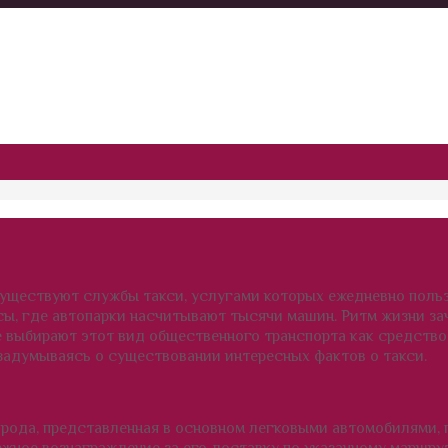
уществуют службы такси, услугами которых ежедневно поль
сы, где автопарки насчитывают тысячи машин. Ритм жизни за
ие выбирают этот вид общественного транспорта как средств
е задумываясь о существовании интересных фактов о такси.
орода, представленная в основном легковыми автомобилями, 
жное вознаграждение за его доставку по указанному маршру