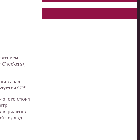
ражением
 Checkers»,
ной канал
зуется GPS.
я этого стоит
ентр
х вариантов
кой подход