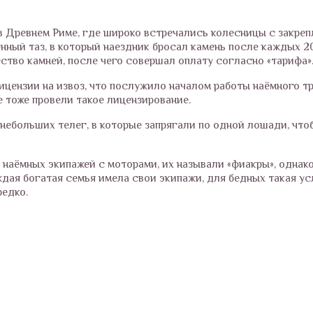
в Древнем Риме, где широко встречались колесницы с закре
нный таз, в который наездник бросал камень после каждых 20
ство камней, после чего совершал оплату согласно «тарифа»
ицензии на извоз, что послужило началом работы наёмного т
 тоже провели такое лицензирование.
 небольших телег, в которые запрягали по одной лошади, что
наёмных экипажей с моторами, их называли «фиакры», однако
дая богатая семья имела свои экипажи, для бедных такая ус
редко.