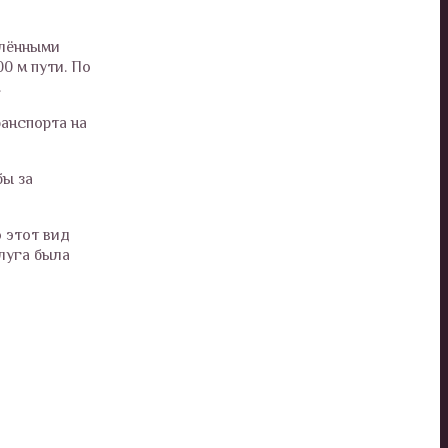
плёнными
0 м пути. По
.
ранспорта на
бы за
 этот вид
луга была