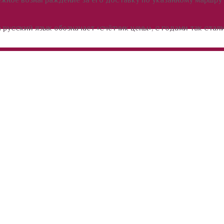
а русский язык обозначает «счётчик цены», с годами так стал