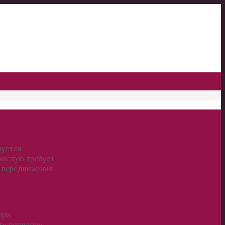
зуется
частую требует
о передвижения
при
ту согласно