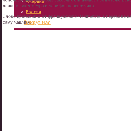
Америка
данным таксометра и тарифов перевозчика.
Россия
Слово произошло от французского «taximetre», в переводе н
Вокруг нас
саму машину.
Дом и сад
Наши деньги
Отношения и психология
Здоровье
Дети
Калейдоскоп
Технологии
Необъяснимое
Люди
Животные и растения