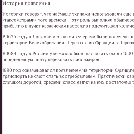
История появления
Историки говорят, что наёмные экипажи использовали ещё 
«таксометрами» того времени – эту роль выполнял обыкнове
прибытию в пункт назначения пассажир подсчитывал количе
В 1636 году в Лондоне местными кучерами были получены л
территории Великобритании. Через год во Франции в Париже
В 1689 году в России уже можно было насчитать около 1000
определённую плату перевозить пассажиров.
1890 год ознаменовался появлением на территории Франции 
транспорта не смог стать востребованным. Практически каж
слишком дорогой, средний класс ездил на них достаточно 