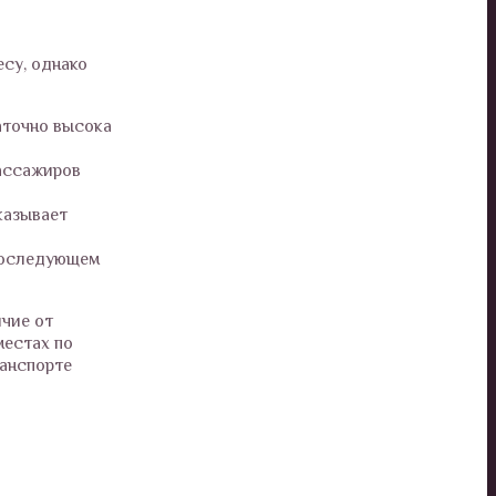
есу, однако
аточно высока
пассажиров
казывает
 последующем
ичие от
местах по
ранспорте