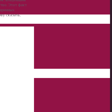
тво. Этот факт
таринных
ву сказать,