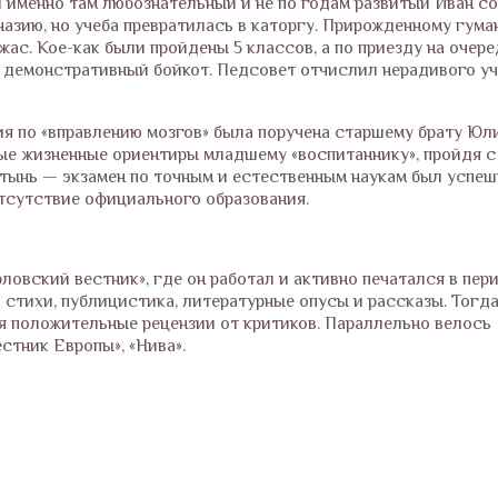
и именно там любознательный и не по годам развитый Иван с
мназию, но учеба превратилась в каторгу. Прирожденному гум
жас. Кое-как были пройдены 5 классов, а по приезду на очер
в демонстративный бойкот. Педсовет отчислил нерадивого уч
ия по «вправлению мозгов» была поручена старшему брату Юл
ные жизненные ориентиры младшему «воспитаннику», пройдя с
атынь — экзамен по точным и естественным наукам был успеш
отсутствие официального образования.
овский вестник», где он работал и активно печатался в пери
о стихи, публицистика, литературные опусы и рассказы. Тогд
ая положительные рецензии от критиков. Параллельно велось
стник Европы», «Нива».