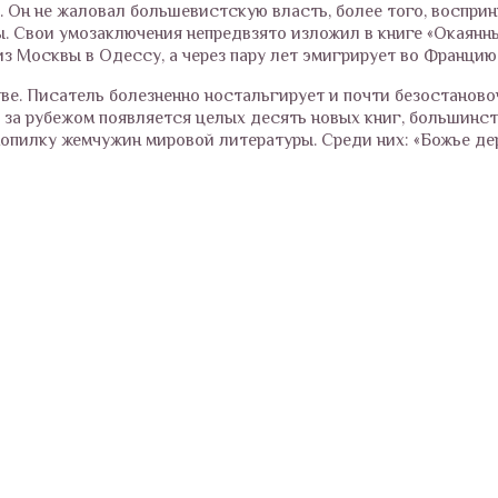
 Он не жаловал большевистскую власть, более того, восприн
. Свои умозаключения непредвзято изложил в книге «Окаянны
из Москвы в Одессу, а через пару лет эмигрирует во Францию
ве. Писатель болезненно ностальгирует и почти безостаново
о за рубежом появляется целых десять новых книг, большинст
копилку жемчужин мировой литературы. Среди них: «Божье де