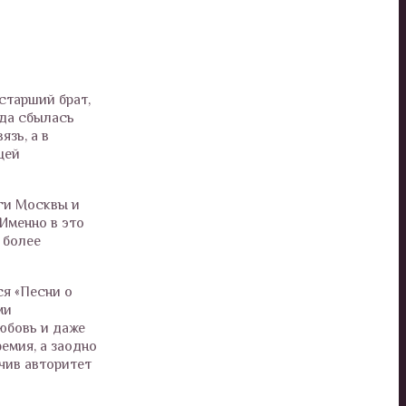
старший брат,
ода сбылась
зь, а в
щей
уги Москвы и
Именно в это
 более
ся «Песни о
ми
юбовь и даже
емия, а заодно
очив авторитет