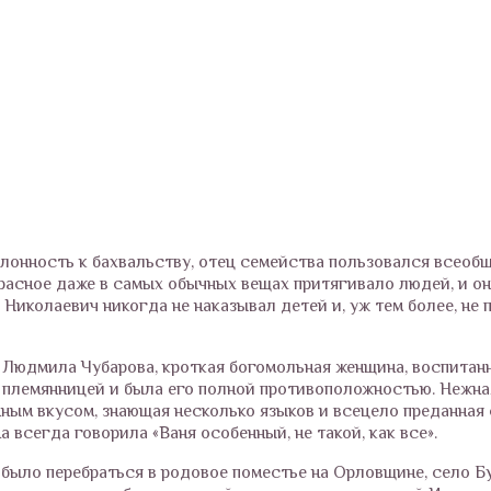
клонность к бахвальству, отец семейства пользовался всеоб
красное даже в самых обычных вещах притягивало людей, и о
Николаевич никогда не наказывал детей и, уж тем более, не 
 Людмила Чубарова, кроткая богомольная женщина, воспитанн
племянницей и была его полной противоположностью. Нежна
ным вкусом, знающая несколько языков и всецело преданная
 всегда говорила «Ваня особенный, не такой, как все».
было перебраться в родовое поместье на Орловщине, село Б