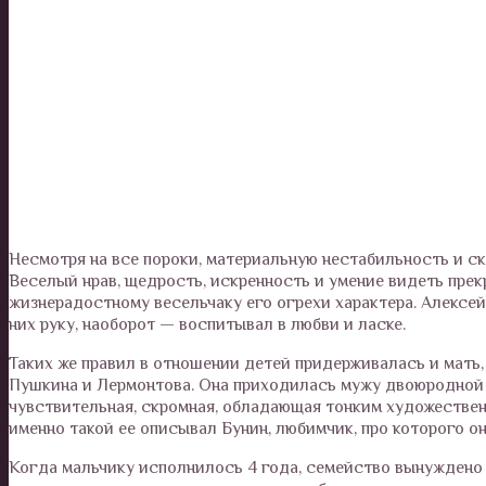
Несмотря на все пороки, материальную нестабильность и с
Веселый нрав, щедрость, искренность и умение видеть пре
жизнерадостному весельчаку его огрехи характера. Алексей 
них руку, наоборот — воспитывал в любви и ласке.
Таких же правил в отношении детей придерживалась и мать,
Пушкина и Лермонтова. Она приходилась мужу двоюродной 
чувствительная, скромная, обладающая тонким художествен
именно такой ее описывал Бунин, любимчик, про которого она
Когда мальчику исполнилось 4 года, семейство вынуждено 