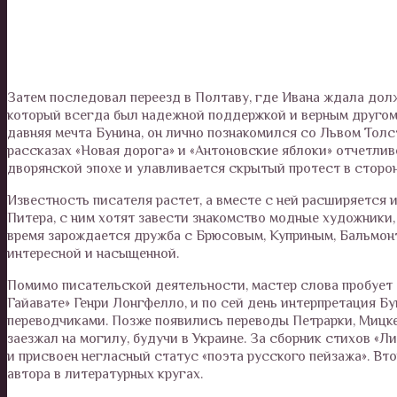
Затем последовал переезд в Полтаву, где Ивана ждала долж
который всегда был надежной поддержкой и верным другом
давняя мечта Бунина, он лично познакомился со Львом Толс
рассказах «Новая дорога» и «Антоновские яблоки» отчетли
дворянской эпохе и улавливается скрытый протест в сторо
Известность писателя растет, а вместе с ней расширяется 
Питера, с ним хотят завести знакомство модные художники,
время зарождается дружба с Брюсовым, Куприным, Бальмонт
интересной и насыщенной.
Помимо писательской деятельности, мастер слова пробует с
Гайавате» Генри Лонгфелло, и по сей день интерпретация Б
переводчиками. Позже появились переводы Петрарки, Мицке
заезжал на могилу, будучи в Украине. За сборник стихов «Л
и присвоен негласный статус «поэта русского пейзажа». Вт
автора в литературных кругах.