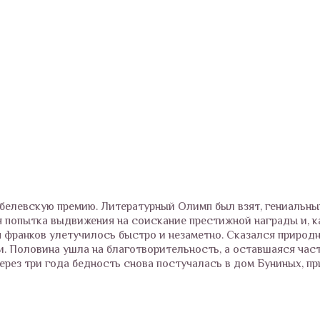
белевскую премию. Литературный Олимп был взят, гениальны
я попытка выдвижения на соискание престижной награды и, к
ч франков улетучилось быстро и незаметно. Сказался природ
. Половина ушла на благотворительность, а оставшаяся час
Через три года бедность снова постучалась в дом Буниных, п