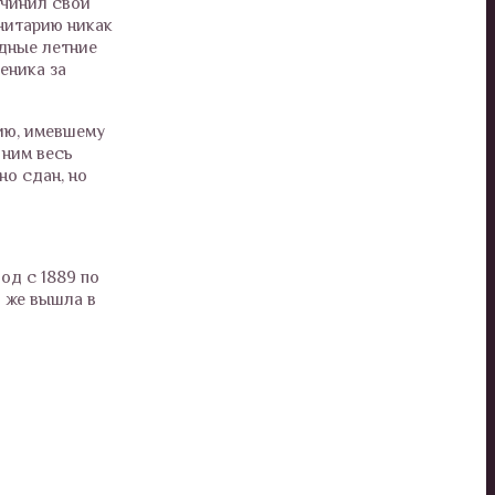
очинил свои
анитарию никак
едные летние
еника за
ию, имевшему
 ним весь
но сдан, но
од с 1889 по
а же вышла в