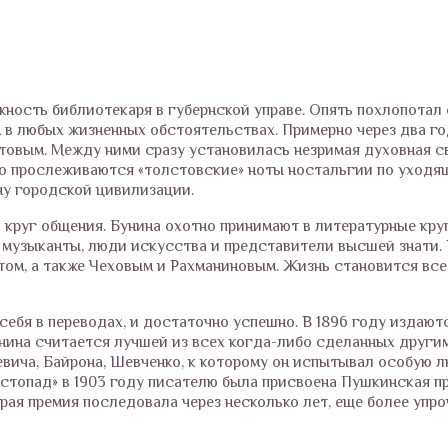
ность библиотекаря в губернской управе. Опять похлопотал 
 в любых жизненных обстоятельствах. Примерно через два г
товым. Между ними сразу установилась незримая духовная свя
во прослеживаются «толстовские» ноты ностальгии по уходя
ну городской цивилизации.
и круг общения. Бунина охотно принимают в литературные кр
 музыканты, люди искусства и представители высшей знати. 
ом, а также Чеховым и Рахманиновым. Жизнь становится все
ебя в переводах, и достаточно успешно. В 1896 году издают
унина считается лучшей из всех когда-либо сделанных други
вича, Байрона, Шевченко, к которому он испытывал особую л
истопад» в 1903 году писателю была присвоена Пушкинская пр
орая премия последовала через несколько лет, еще более упр