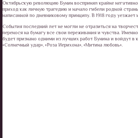
Октябрьскую революцию Бунин воспринял крайне негативно.
приход как личную трагедию и начало гибели родной страны
написанной по дневниковому принципу. В 1918 году уезжает 
События последний лет не могли не отразиться на творчест
перенося на бумагу все свои переживания и чувства. Именн
будет признано одними из лучших работ Бунина и войдут в 
«Солнечный удар», «Роза Иерихона», «Митина любовь».