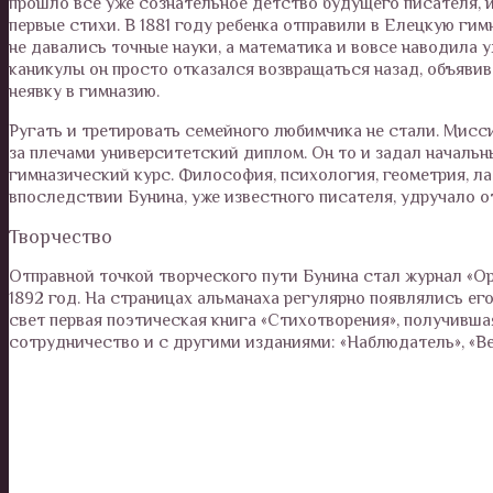
прошло все уже сознательное детство будущего писателя, 
первые стихи. В 1881 году ребенка отправили в Елецкую ги
не давались точные науки, а математика и вовсе наводила у
каникулы он просто отказался возвращаться назад, объяви
неявку в гимназию.
Ругать и третировать семейного любимчика не стали. Мисс
за плечами университетский диплом. Он то и задал началь
гимназический курс. Философия, психология, геометрия, л
впоследствии Бунина, уже известного писателя, удручало 
Творчество
Отправной точкой творческого пути Бунина стал журнал «Орл
1892 год. На страницах альманаха регулярно появлялись ег
свет первая поэтическая книга «Стихотворения», получивш
сотрудничество и с другими изданиями: «Наблюдатель», «Ве