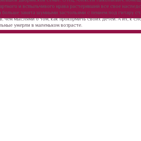
зартного и вспыльчивого нрава растерявший все свое наследс
а больше занята шумными застольями с пением под гитару с
 чем мыслями о том, как прокормить своих детей. А их, к сло
льные умерли в маленьком возрасте.