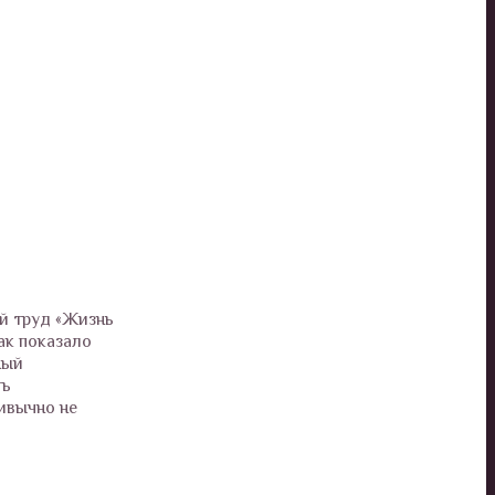
й труд «Жизнь
ак показало
ный
ть
ривычно не