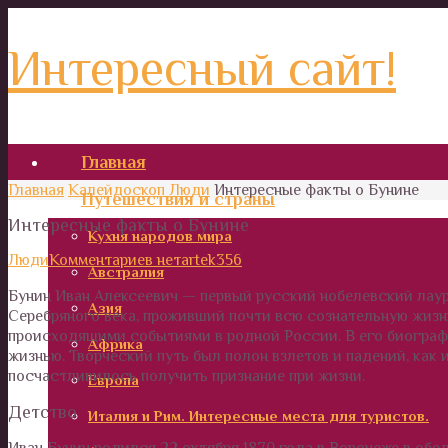
Интересный сайт!
Главная
Главная
Калейдоскоп
Люди
Интересные факты о Бунине
Путешествия и страны
Интересные факты о Бунине
Кухня народов мира
Люди
Комментариев нет
artek356
Австралия
Бунин Иван Алексеевич — первый русский нобелевский лаур
Азия
Серебряного века, проживший почти всю сознательную жизн
происходящими событиями в родной России. В его биограф
Африка
жизнью. Творческий путь был полон взлетов и падений, как 
посчастливилось получить признание при жизни.
Европа
Детство
Италия и Рим. Интересные места для туристов.
Иван Бунин родился 22 октября 1870 года в Воронеже в об