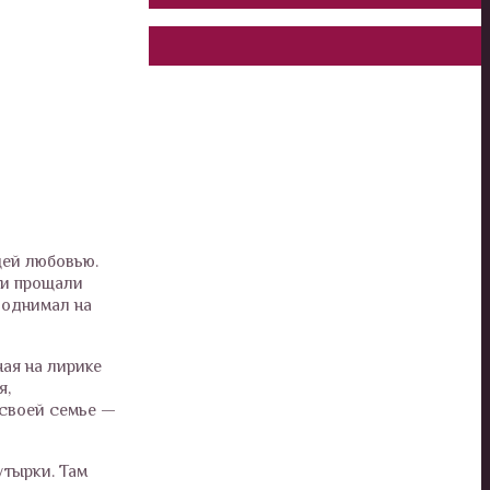
щей любовью.
ни прощали
поднимал на
ая на лирике
я,
 своей семье —
утырки. Там