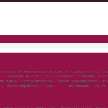
еат, ювелир слова и гений стихотворного жанра. Ярчайший 
ь в эмиграции, но остро сопереживавший и следивший за вс
ии было множество интересных фактов, особенно связанных 
и у любого творческого человека, но самое главное, писателю
едневшей дворянской семье. Отец, Алексей Николаевич, поме