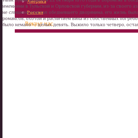
Америка
имениями в Тульской и Орловской губернии, из-за своего а
не слишком угнетал обедневшего дворянина, его жизнь был
Россия
романсов, охотой и распитием вина из собственных погребов,
Вокруг нас
было немало — целых девять. Выжило только четверо, оста
Дом и сад
Наши деньги
Отношения и психология
Здоровье
Дети
Калейдоскоп
Технологии
Необъяснимое
Люди
Животные и растения