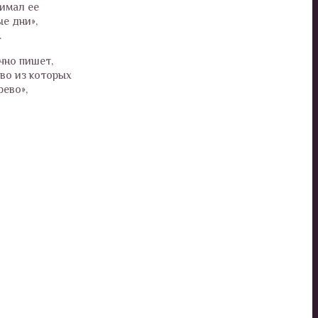
имал ее
е дни»,
.
чно пишет,
во из которых
рево»,