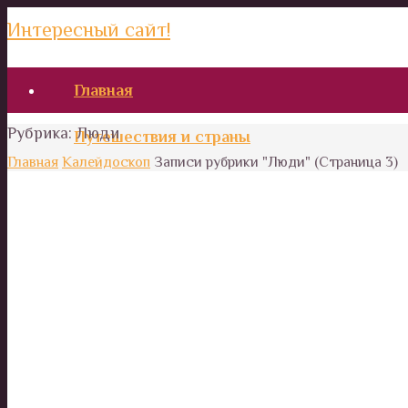
Интересный сайт!
Главная
Рубрика:
Люди
Путешествия и страны
Главная
Калейдоскоп
Записи рубрики "Люди"
(Страница 3)
Кухня народов мира
Австралия
Азия
Африка
Европа