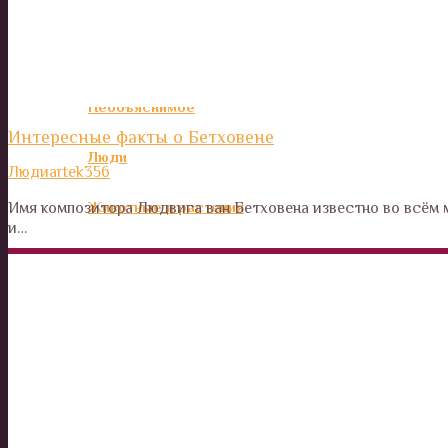
Калейдоскоп
Технологии
Необъяснимое
Интересные факты о Бетховене
Люди
Люди
artek356
Животные и растения
Имя композитора Людвига ван Бетховена известно во всём
и…