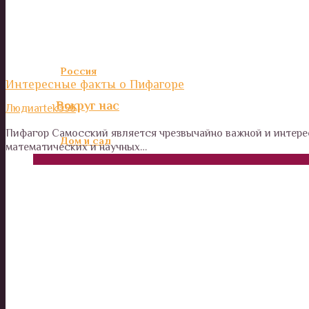
Италия и Рим. Интересные места для туристов.
Америка
Россия
Интересные факты о Пифагоре
Вокруг нас
Люди
artek356
Пифагор Самосский является чрезвычайно важной и интер
Дом и сад
математических и научных…
Наши деньги
Отношения и психология
Здоровье
Дети