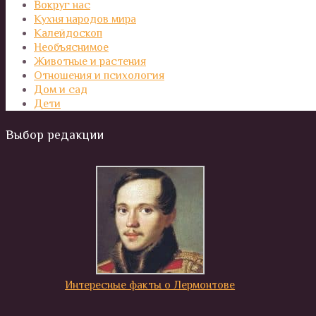
Вокруг нас
Кухня народов мира
Калейдоскоп
Необъяснимое
Животные и растения
Отношения и психология
Дом и сад
Дети
Выбор редакции
Интересные факты о Лермонтове