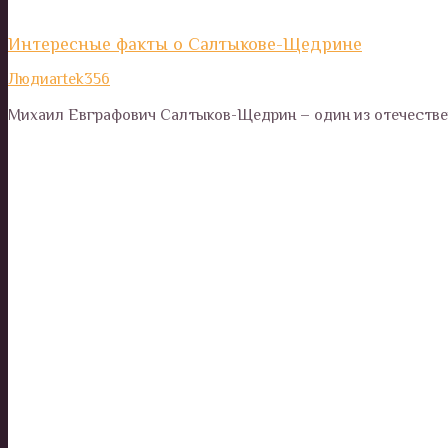
Интересные факты о Салтыкове-Щедрине
Люди
artek356
Михаил Евграфович Салтыков-Щедрин – один из отечествен