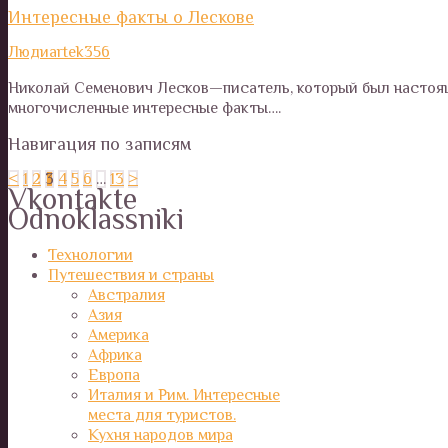
Интересные факты о Лескове
Люди
artek356
Николай Семенович Лесков—писатель, который был настоящ
многочисленные интересные факты….
Навигация по записям
<
1
2
3
4
5
6
…
13
>
Vkontakte
Odnoklassniki
Технологии
Путешествия и страны
Австралия
Азия
Америка
Африка
Европа
Италия и Рим. Интересные
места для туристов.
Кухня народов мира