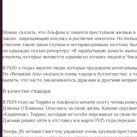
Можно сказать, что Альфонсо занялся преступной жизнью в 
закон», запрещающий покупку и распитие алкоголя. Но боль
считали такой закон глупым и несправедливым, поэтому был
он однажды сказал репортеру: «Я зарабатываю деньги, выпо
клиенты, которые являются одними из лучших людей в Чикаго
В 1920-х годах многие люди, которые продавали нелегальный
Но «Великий Аль» оказался очень хорош в бутлегерстве, а 
выпить, что часто заканчивалось драками и другими непри
В качестве главаря
В 1924 году на Торрио и Альфонсо начали охоту члены конк
Дэйона О`Бэниона. Опасаясь за свою жизнь, Капоне окружи
«Кадиллак». Торрио, который не особо переживал за свою бе
Джонни решил уйти в отставку и в марте 1925 года передал
Теперь 26-летний гангстер управлял очень крупной преступ