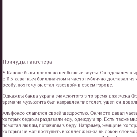
Причуды гангстера
У Капоне были довольно необычные вкусы. Он одевался в я
с 11,5-каратным бриллиантом и часто публично доставал из
особу, поэтому он стал «звездой» в своем городе.
Однажды банда украла знаменитого в то время джазмена Фэт
время на музыканта был направлен пистолет, ушел он доволь
Альфонсо славился своей щедростью. Он часто давал чаевы
которых бедным раздавали еду, одежду и пр. Есть также мн
помогал людям, попавшим в беду. Например, женщине, котор
который не мог поступить в колледж из-за высокой стоимо