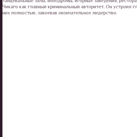
танцевальные залы, ипподромы, игорные заведения, рестора
Чикаго как главный криминальный авторитет. Он устроил гл
них полностью, завоевав окончательное лидерство.