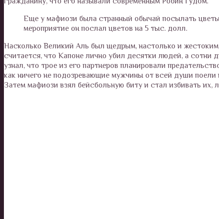
гражданину, что его называли современным Робин Гудом.
Еще у мафиози была странный обычай посылать цветы 
мероприятие он послал цветов на 5 тыс. долл.
Насколько Великий Аль был щедрым, настолько и жестоким,
считается, что Капоне лично убил десятки людей, а сотни д
узнал, что трое из его партнеров планировали предательств
как ничего не подозревающие мужчины от всей души поели 
Затем мафиози взял бейсбольную биту и стал избивать их, л