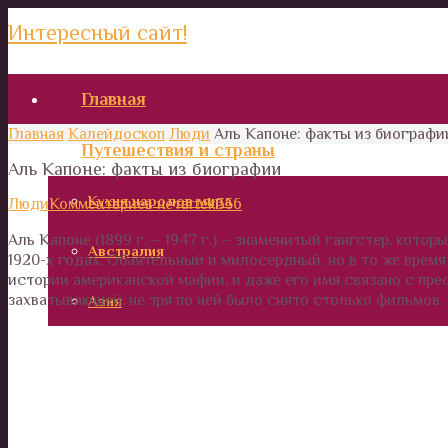
Интересный сайт!
Главная
Главная
Калейдоскоп
Люди
Аль Капоне: факты из биографи
Путешествия и страны
Аль Капоне: факты из биографии
Кухня народов мира
Люди
Комментариев нет
artek356
Аль Капоне (1899 г. – 1947 г.) – знаменитый гангстер, кот
Австралия
1920-х годах. Обаятельный и милосердный, но в то же врем
истории американской мафии, и даже его имя связано с пр
захватывающей, не зря по ней было снято столько фильмов.
Азия
Африка
Европа