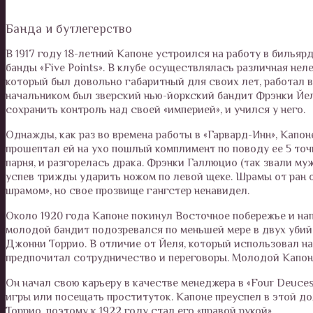
Банда и бутлегерство
В 1917 году 18-летний Капоне устроился на работу в бильяр
банды «Five Points». В клубе осуществлялась различная нел
который был довольно габаритный для своих лет, работал в
начальником был зверский нью-йоркский бандит Фрэнки Йел
сохранить контроль над своей «империей», и учился у него.
Однажды, как раз во времена работы в «Гарвард-Инн», Капо
прошептал ей на ухо пошлый комплимент по поводу ее 5 точ
парня, и разгорелась драка. Фрэнки Галлюцио (так звали м
успев трижды ударить ножом по левой щеке. Шрамы от ран 
шрамом», но свое прозвище гангстер ненавидел.
Около 1920 года Капоне покинул Восточное побережье и напр
молодой бандит подозревался по меньшей мере в двух убийс
Джонни Торрио. В отличие от Йеля, который использовал н
предпочитал сотрудничество и переговоры. Молодой Капоне
Он начал свою карьеру в качестве менеджера в «Four Deuces
игры или посещать проституток. Капоне преуспел в этой д
Торрио, поэтому к 1922 году стал его «правой рукой».