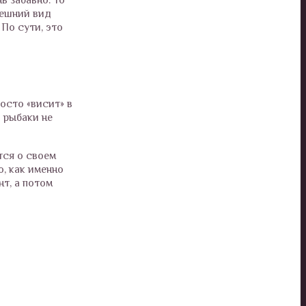
нешний вид
 По сути, это
осто «висит» в
о рыбаки не
тся о своем
о, как именно
нт, а потом