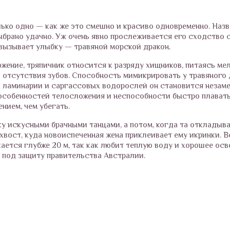
лько одно — как же это смешно и красиво одновременно. Наз
брано удачно. Уж очень явно прослеживается его сходство с
 вызывает улыбку — травяной морской дракон.
жение, тряпичник относится к разряду хищников, питаясь ме
а отсутствия зубов. Способность мимикрировать у травяного 
 ламинарии и саргассовых водорослей он становится незаме
 особенностей телосложения и неспособности быстро плавать
нием, чем убегать.
у искусными брачными танцами, а потом, когда та откладыва
 хвост, куда новоиспеченная жена приклеивает ему икринки. 
кается глубже 20 м, так как любит теплую воду и хорошее осв
ь под защиту правительства Австралии.