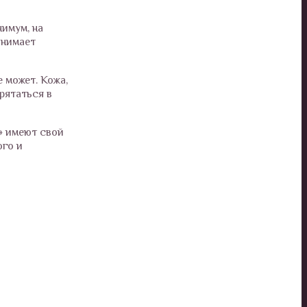
нимум, на
анимает
 может. Кожа,
прятаться в
» имеют свой
ого и