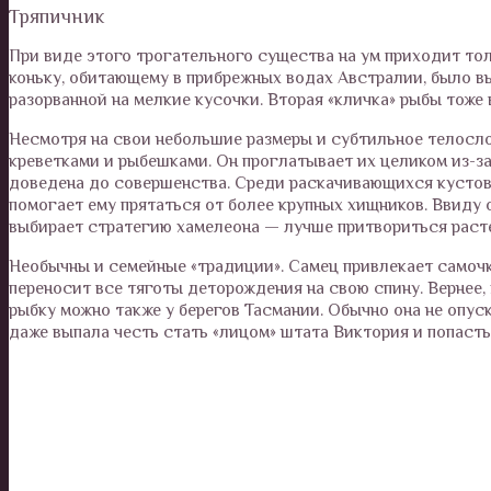
Тряпичник
При виде этого трогательного существа на ум приходит то
коньку, обитающему в прибрежных водах Австралии, было вы
разорванной на мелкие кусочки. Вторая «кличка» рыбы тоже
Несмотря на свои небольшие размеры и субтильное телосло
креветками и рыбешками. Он проглатывает их целиком из-з
доведена до совершенства. Среди раскачивающихся кустов
помогает ему прятаться от более крупных хищников. Ввиду
выбирает стратегию хамелеона — лучше притвориться расте
Необычны и семейные «традиции». Самец привлекает самочк
переносит все тяготы деторождения на свою спину. Вернее,
рыбку можно также у берегов Тасмании. Обычно она не опус
даже выпала честь стать «лицом» штата Виктория и попаст