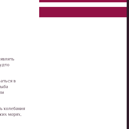
оявлять
будто
ваться в
рыба
ли
ь колебания
ких морях,