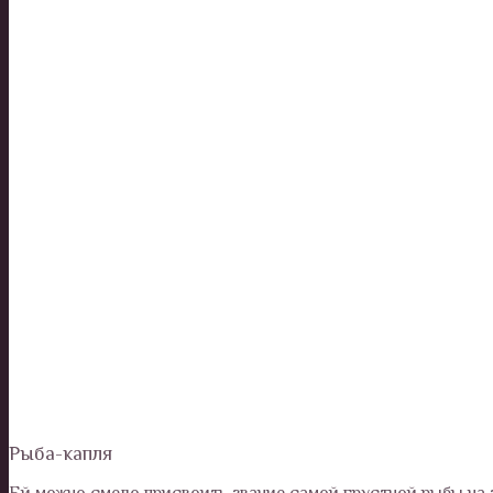
Рыба-капля
Ей можно смело присвоить звание самой грустной рыбы на з