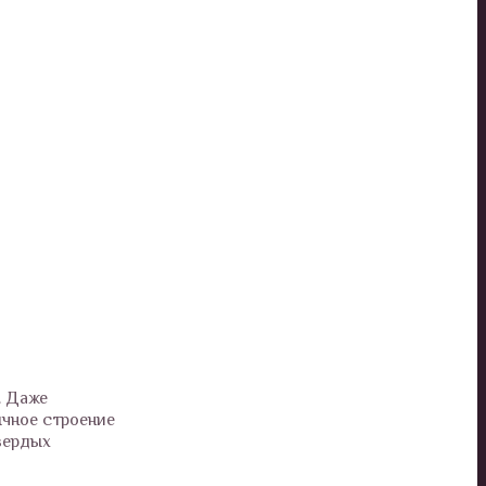
. Даже
ычное строение
твердых