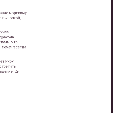
вание морскому
 тряпочкой,
лкими
дракона
тным, что
, конек всегда
ет икру,
Встретить
ещение. Ей