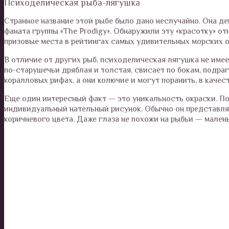
Психоделическая рыба-лягушка
Странное название этой рыбе было дано неслучайно. Она де
фаната группы «The Prodigy». Обнаружили эту «красотку» отн
призовые места в рейтингах самых удивительных морских о
В отличие от других рыб, психоделическая лягушка не имеет
по-старушечьи дряблая и толстая, свисает по бокам, подраг
коралловых рифах, а они колючие и могут поранить, в качес
Еще один интересный факт — это уникальность окраски. По
индивидуальный нательный рисунок. Обычно он представляе
коричневого цвета. Даже глаза не похожи на рыбьи — малень