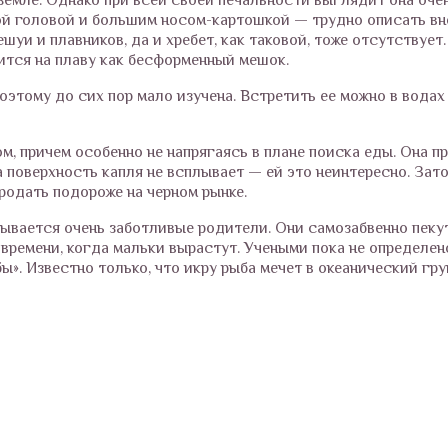
ной головой и большим носом-картошкой — трудно описать в
уи и плавников, да и хребет, как таковой, тоже отсутствует.
ится на плаву как бесформенный мешок.
оэтому до сих пор мало изучена. Встретить ее можно в водах
 причем особенно не напрягаясь в плане поиска еды. Она пр
а поверхность капля не всплывает — ей это неинтересно. Зат
родать подороже на черном рынке.
зывается очень заботливые родители. Они самозабвенно пеку
 времени, когда мальки вырастут. Учеными пока не определен
ы». Известно только, что икру рыба мечет в океанический гру