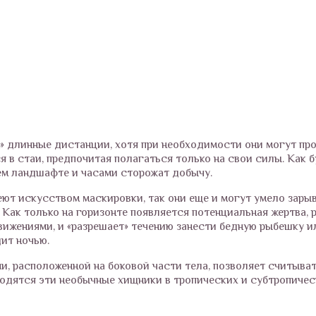
м» длинные дистанции, хотя при необходимости они могут пр
я в стаи, предпочитая полагаться только на свои силы. Как 
щем ландшафте и часами сторожат добычу.
еют искусством маскировки, так они еще и могут умело зары
 Как только на горизонте появляется потенциальная жертва, 
вижениями, и «разрешает» течению занести бедную рыбешку и
дит ночью.
, расположенной на боковой части тела, позволяет считыват
одятся эти необычные хищники в тропических и субтропичес