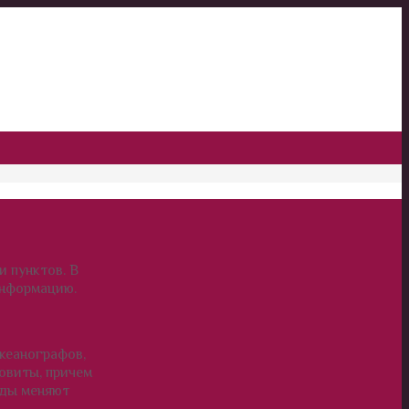
 пунктов. В
информацию.
океанографов,
овиты, причем
иды меняют