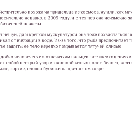
йствительно похожа на пришельца из космоса, ну или, как ми
осительно недавно, в 2009 году, и с тех пор она неизменно з
битателей планеты.
 чешуи, да и крепкой мускулатурой она тоже похвастаться не
ивая от вибраций в воде. Из-за того, что рыба предпочитает 
тве защиты ее тело нередко покрывается тягучей слизью.
добно человеческим отпечаткам пальцев, все «психоделички
т собой пестрый узор из волнообразных полос белого, желт
кие, зоркие, словно бусинки на цветастом ковре.