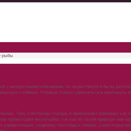
 рыбы
 с интересными названиями, то он растянулся бы на десятки
в морских глубинах. Успевай только удивляться и впитывать 
обычно. Чем, собственно говоря, и привлекают внимание как 
ищ» происходит неслучайно, так как по своей природе они яд
ое удивительное, скорпены способны к линьке, а некоторые в
ца.