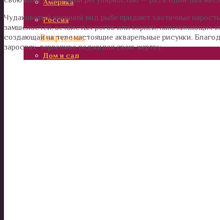
Америка
Чудаковатый внешний вид рыбе придают хаотичные наросты
Россия
замшелостей, ветвистых рогов или корней, напоминающих к
Вокруг нас
создающая на теле настоящие акварельные рисунки. Благод
зарослях, терпеливо поджидая свою жертву.
Дом и сад
Наши деньги
Отношения и психология
Здоровье
Дети
Калейдоскоп
Технологии
Необъяснимое
Люди
Животные и растения