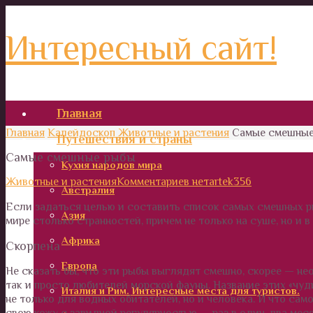
Интересный сайт!
Главная
Главная
Калейдоскоп
Животные и растения
Самые смешные
Путешествия и страны
Самые смешные рыбы
Кухня народов мира
Животные и растения
Комментариев нет
artek356
Австралия
Если задаться целью и составить список самых смешных рыб
Азия
мире столько странностей, причем не только на суше, но и 
Африка
Скорпена
Европа
Не сказать бы, что эти рыбы выглядят смешно, скорее — не
так и просто любителей морской фауны. Название этих «чуд
Италия и Рим. Интересные места для туристов.
не только для водных обитателей, но и человека. И что сам
свою кожу с завидной регулярностью — раз в один-два меся