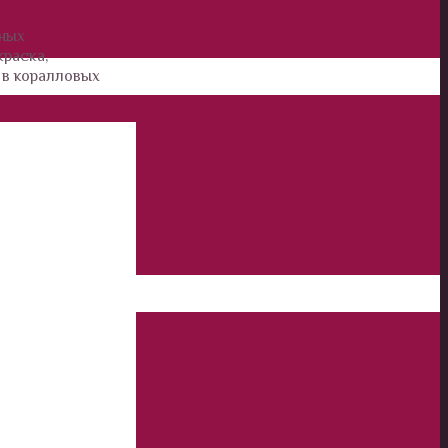
зных
краска,
 в коралловых