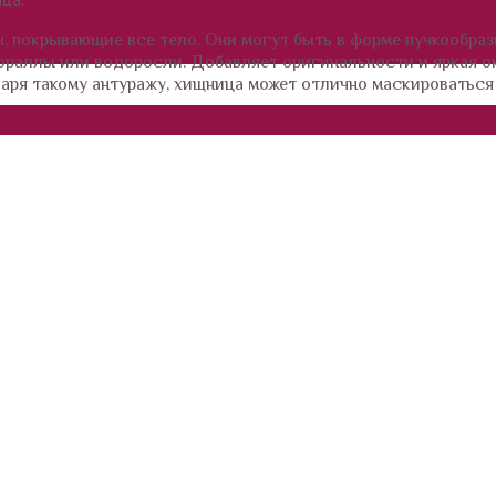
, покрывающие все тело. Они могут быть в форме пучкообра
ораллы или водоросли. Добавляет оригинальности и яркая о
аря такому антуражу, хищница может отлично маскироваться