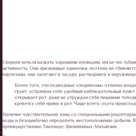
Скорпен нельзя назвать хорошими пловцами, им не «по зуба
активность. Они признанные одиночки, поэтому не сбиваютс
партизаны, они залегают в засаде, растворяясь в окружаю
Более того, эти подводные «скорпионы» отлично влад
грунт, устраивая себе удобный наблюдательный пункт.
открывает рот, даже не утруждая себя лишними телод
креветку себе прямо в рот. Чаще всего, охота происхо
Наличие чувствительной зоны со специальными рецепторами
воды и безошибочно определять местоположение добычи. В
преимущественно Таиланде, Филиппинах, Малайзии.