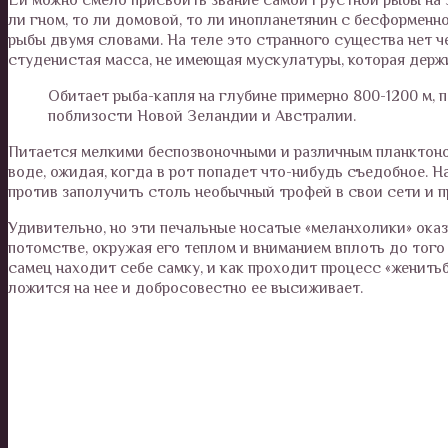
ли гном, то ли домовой, то ли инопланетянин с бесформен
рыбы двумя словами. На теле это странного существа нет чеш
студенистая масса, не имеющая мускулатуры, которая держ
Обитает рыба-капля на глубине примерно 800-1200 м, п
поблизости Новой Зеландии и Австралии.
Питается мелкими беспозвоночными и различным планктоном,
воде, ожидая, когда в рот попадет что-нибудь съедобное. Н
против заполучить столь необычный трофей в свои сети и п
Удивительно, но эти печальные носатые «меланхолики» ока
потомстве, окружая его теплом и вниманием вплоть до того
самец находит себе самку, и как проходит процесс «женитьб
ложится на нее и добросовестно ее высиживает.