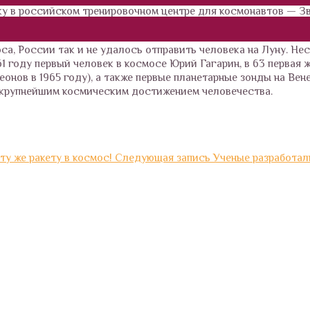
у в российском тренировочном центре для космонавтов — З
са, России так и не удалось отправить человека на Луну. Не
 году первый человек в космосе Юрий Гагарин, в 63 первая 
онов в 1965 году), а также первые планетарные зонды на Вен
я крупнейшим космическим достижением человечества.
ту же ракету в космос!
Следующая запись
Ученые разработал