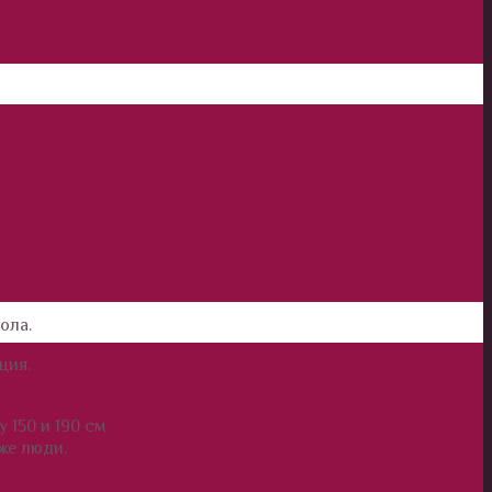
ола.
ция.
 150 и 190 см
же люди,