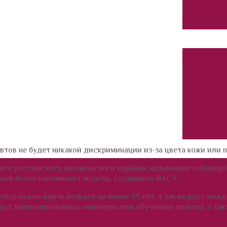
втов не будет никакой дискриминации из-за цвета кожи или п
ого российского космического корабля, называемого Федера
мой более напоминает модель, созданную НАСА.
ор нужно иметь возраст не менее 35 лет, а также рост между
будут дипломированные инженеры или обученные пилоты, а так