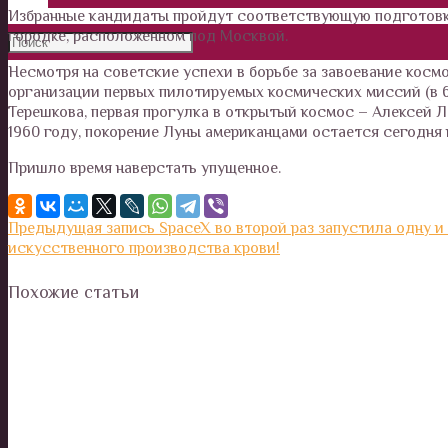
Избранные кандидаты пройдут соответствующую подготовк
городке, расположенном под Москвой.
Несмотря на советские успехи в борьбе за завоевание космо
организации первых пилотируемых космических миссий (в 61
Терешкова, первая прогулка в открытый космос – Алексей Ле
1960 году, покорение Луны американцами остается сегодн
Пришло время наверстать упущенное.
Предыдущая запись
SpaceX во второй раз запустила одну и 
искусственного производства крови!
Похожие статьи