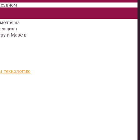
вездном
смотря на
женщина
еру и Марс в
и технологию