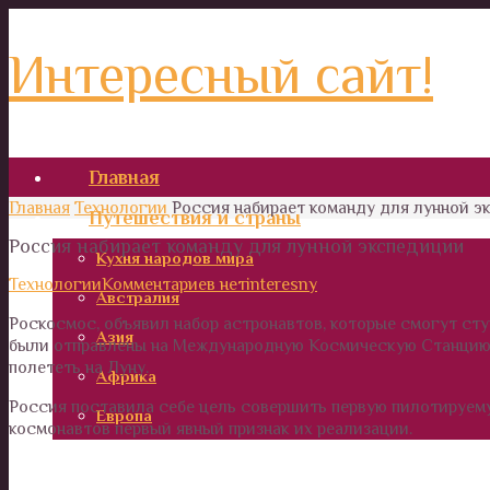
Интересный сайт!
Главная
Главная
Технологии
Россия набирает команду для лунной э
Путешествия и страны
Россия набирает команду для лунной экспедиции
Кухня народов мира
Технологии
Комментариев нет
interesny
Австралия
Роскосмос, объявил набор астронавтов, которые смогут ступ
Азия
были отправлены на Международную Космическую Станцию. 
полететь на Луну.
Африка
Россия поставила себе цель совершить первую пилотируемую
Европа
космонавтов первый явный признак их реализации.
Италия и Рим. Интересные места для туристов.