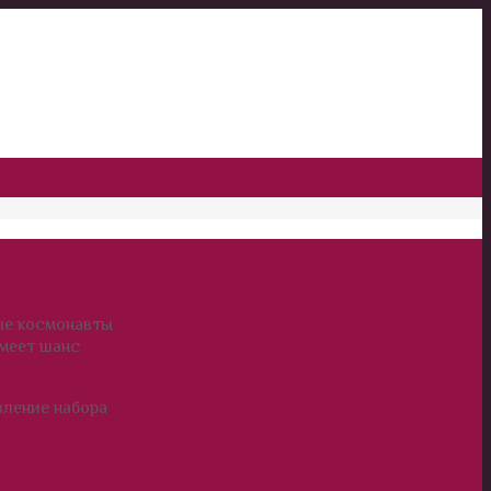
ные космонавты
имеет шанс
вление набора