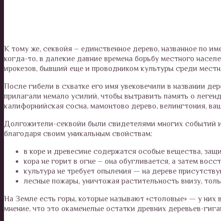
К тому же, секвойя – единственное дерево, названное по им
когда-то, в далекие давние времена борьбу местного насел
ирокезов, бывший еще и проводником культуры среди местн
После гибели в схватке его имя увековечили в названии де
прилагали немало усилий, чтобы вытравить память о легенд
калифорнийская сосна, мамонтово дерево, велингтония, ваш
Долгожители-секвойи были свидетелями многих событий и 
благодаря своим уникальным свойствам:
в коре и древесине содержатся особые вещества, защи
кора не горит в огне – она обугливается, а затем вос
культура не требует опыления — на дереве присутств
лесные пожары, уничтожая растительность внизу, тол
На Земле есть горы, которые называют «столовые» — у них в
мнение, что это окаменелые остатки древних деревьев-гига