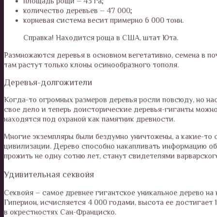
площадь рощи – 43 га;
количество деревьев – 47 000;
корневая система весит примерно 6 000 тонн.
Справка! Находится роща в США, штат Юта.
Размножаются деревья в основном вегетативно, семена в по
там растут только клоны осинообразного тополя.
Деревья-долгожители
Когда-то огромных размеров деревья росли повсюду, но на
свое дело и теперь доисторические деревья-гиганты можно н
находятся под охраной как памятник древности.
Многие экземпляры были бездумно уничтожены, а какие-то 
цивилизации. Дерево способно накапливать информацию об 
прожить не одну сотню лет, станут свидетелями варварского
Удивительная секвойя
Секвойя – самое древнее гигантское уникальное дерево на 
Гиперион, исчисляется 4 000 годами, высота ее достигает 1
в окрестностях Сан-Франциско.