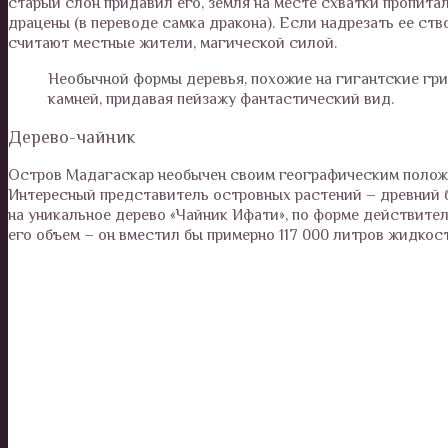
старый слон придавил его, земля на месте схватки пропита
драцены (в переводе самка дракона). Если надрезать ее ств
считают местные жители, магической силой.
Необычной формы деревья, похожие на гигантские гр
камней, придавая пейзажу фантастический вид.
Дерево-чайник
Остров Мадагаскар необычен своим географическим положе
Интересный представитель островных растений – древний б
на уникальное дерево «Чайник Ифати», по форме действител
его объем – он вместил бы примерно 117 000 литров жидкост