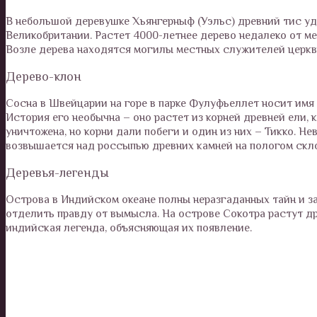
В небольшой деревушке Хьянгерныф (Уэльс) древний тис уд
Великобритании. Растет 4000-летнее дерево недалеко от ме
Возле дерева находятся могилы местных служителей церкв
Дерево-клон
Сосна в Швейцарии на горе в парке Фулуфьеллет носит имя 
История его необычна – оно растет из корней древней ели, 
уничтожена, но корни дали побеги и один из них – Тикко. Не
возвышается над россыпью древних камней на пологом скло
Деревья-легенды
Острова в Индийском океане полны неразгаданных тайн и з
отделить правду от вымысла. На острове Сокотра растут др
индийская легенда, объясняющая их появление.