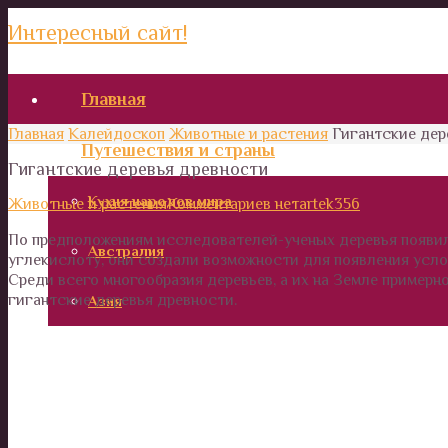
Интересный сайт!
Главная
Главная
Калейдоскоп
Животные и растения
Гигантские дер
Путешествия и страны
Гигантские деревья древности
Кухня народов мира
Животные и растения
Комментариев нет
artek356
По предположениям исследователей-ученых деревья появил
Австралия
углекислоту, они создали возможности для появления усл
Среди всего многообразия деревьев, а их на Земле примерн
гигантские деревья древности.
Азия
Африка
Европа