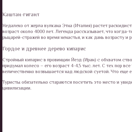
Каштан-гигант
Недалеко от жерла вулкана Этна (Италия) растет раскидист
возраст около 4000 лет. Легенда рассказывает, что когда-т
рыцарей-стражей во время ненастья, и как дань возрасту и
Гордое и древнее дерево кипарис
Стройный кипарис в провинции Йезд (Иран) с обхватом ствол
придумал колесо – его возраст 4-4,5 тыс. лет. С тех пор вс
величественно возвышается над людской суетой. Что еще 
Туристы обязательно стараются посетить это место и увид
цивилизации.