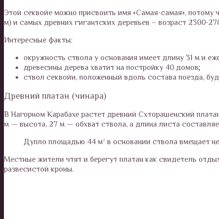
Этой секвойе можно присвоить имя «Самая-самая», потому 
м) и самых древних гигантских деревьев – возраст 2300-270
Интересные факты:
окружность ствола у основания имеет длину 31 м и еже
древесины дерева хватит на постройку 40 домов;
ствол секвойи, положенный вдоль состава поезда, буд
Древний платан (чинара)
В Нагорном Карабахе растет древний Схторашенский платан
м — высота, 27 м — обхват ствола, а длина листа составляет
Дупло площадью 44 м² в основании ствола вмещает не
Местные жители чтят и берегут платан как свидетель отдых
развесистой кроны.