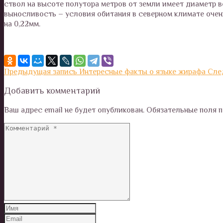
ствол на высоте полутора метров от земли имеет диаметр в
выносливость – условия обитания в северном климате очен
на 0,22мм.
Предыдущая запись
Интересные факты о языке жирафа
Сле
Добавить комментарий
Ваш адрес email не будет опубликован.
Обязательные поля 