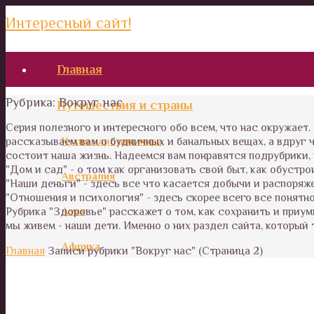
Интересный сайт!
Главная
Рубрика:
Вокруг нас
Путешествия и страны
Серия полезного и интересного обо всем, что нас окружает
Кухня народов мира
рассказываем вам о будничных и банальных вещах, а вдруг
состоит наша жизнь. Надеемся вам понравятся подрубрики,
"Дом и сад" - о том как организовать свой быт, как обустро
Австралия
"Наши деньги" - здесь все что касается добычи и распоряже
"Отношения и психология" - здесь скорее всего все понятно
Азия
Рубрика "Здоровье" расскажет о том, как сохранить и приум
мы живем - наши дети. Именно о них раздел сайта, который т
Африка
Главная
Записи рубрики "Вокруг нас"
(Страница 2)
Европа