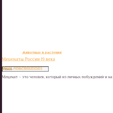
Калейдоскоп
Технологии
Необъяснимое
Люди
Животные и растения
Меценаты России 19 века
Наши деньги
interesny
Меценат – это человек, который из личных побуждений и н