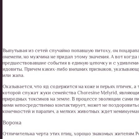
Выпутывая из сетей случайно попавшую питоху, он поцарапал
онемели, но мужчина не придал этому значения. А вот когда
предшествовавшие события в единую цепочку и с удивлением
ядовиты. Причем каких-либо внешних признаков, указывающи
или жала.
Оказывается, что яд содержится на коже и перьях птичек, а 
которой служат жуки семейства Choresine Melyrid, являющ
природных токсинов на земле. В процессе эволюции сами пит
ними непосредственно контактирует, может не поздоровитьс
конечностей и паралич, а мелких животных ждет неминуемая
Ворона
Отличительна черта этих птиц, хорошо знакомых жителям Р