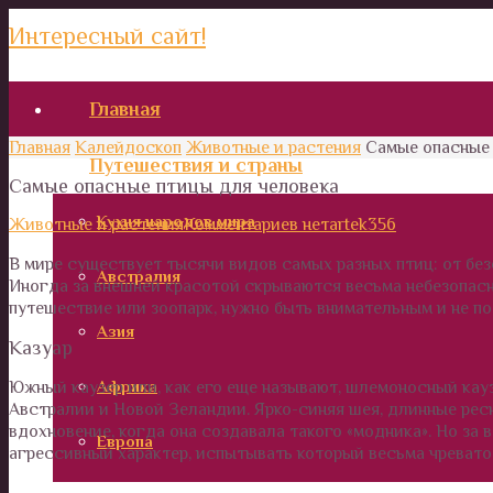
Интересный сайт!
Главная
Главная
Калейдоскоп
Животные и растения
Самые опасные 
Путешествия и страны
Самые опасные птицы для человека
Кухня народов мира
Животные и растения
Комментариев нет
artek356
В мире существует тысячи видов самых разных птиц: от бе
Австралия
Иногда за внешней красотой скрываются весьма небезопасны
путешествие или зоопарк, нужно быть внимательным и не п
Азия
Казуар
Африка
Южный каузер или, как его еще называют, шлемоносный кау
Австралии и Новой Зеландии. Ярко-синяя шея, длинные рес
вдохновение, когда она создавала такого «модника». Но за
Европа
агрессивный характер, испытывать который весьма чревато