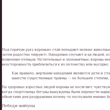
Под горячую руку вороньих стай попадают мелкие животные,
затем радостно «пируют». Нападения случают и на людей, о
появление птенцов. Мстительные и злопамятные, вороны мо
неосторожность приблизиться к их потомству или мусорке,
Как правило, жертвами нападений являются дети и с
нанести существенные травмы — по большей степени, 
На здоровых взрослых людей вороны не посягают, чувствуя 
когда спортсмены-бегуны вынуждены были перенести маршр
объектами для раздражения почему-то послужили именно б
Лебеди-шипуны