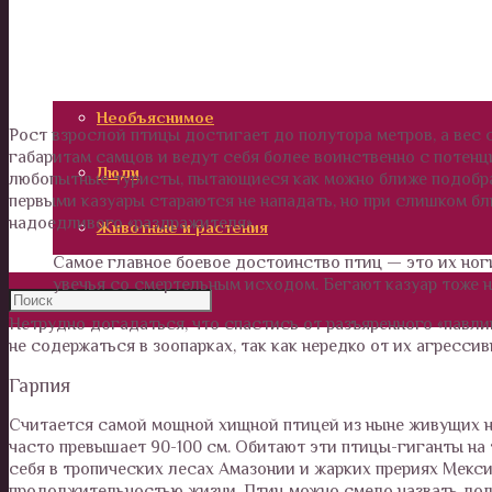
Калейдоскоп
Технологии
Необъяснимое
Рост взрослой птицы достигает до полутора метров, а вес с
габаритам самцов и ведут себя более воинственно с потенц
Люди
любопытные туристы, пытающиеся как можно ближе подобрат
первыми казуары стараются не нападать, но при слишком бл
надоедливого «раздражителя».
Животные и растения
Самое главное боевое достоинство птиц — это их ног
увечья со смертельным исходом. Бегают казуар тоже н
Нетрудно догадаться, что спастись от разъяренного «павли
не содержаться в зоопарках, так как нередко от их агресс
Гарпия
Считается самой мощной хищной птицей из ныне живущих на 
часто превышает 90-100 см. Обитают эти птицы-гиганты на
себя в тропических лесах Амазонии и жарких прериях Мекси
продолжительностью жизни. Птиц можно смело назвать долг