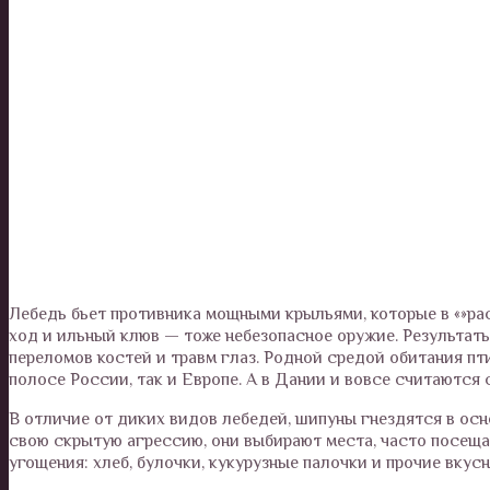
Лебедь бьет противника мощными крыльями, которые в «»ра
ход и ильный клюв — тоже небезопасное оружие. Результаты
переломов костей и травм глаз. Родной средой обитания пт
полосе России, так и Европе. А в Дании и вовсе считаются
В отличие от диких видов лебедей, шипуны гнездятся в осн
свою скрытую агрессию, они выбирают места, часто посеща
угощения: хлеб, булочки, кукурузные палочки и прочие вкус