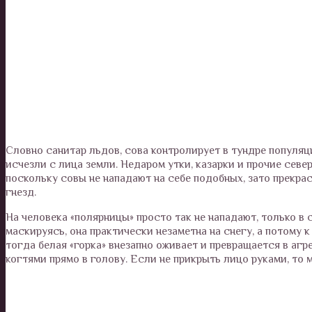
Словно санитар льдов, сова контролирует в тундре популяци
исчезли с лица земли. Недаром утки, казарки и прочие сев
поскольку совы не нападают на себе подобных, зато прекра
гнезд.
На человека «полярницы» просто так не нападают, только в 
маскируясь, она практически незаметна на снегу, а потому 
тогда белая «горка» внезапно оживает и превращается в аг
когтями прямо в голову. Если не прикрыть лицо руками, то м