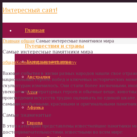
Интересный сайт!
Главная
Главная
общая
Самые интересные памятники мира
Путешествия и страны
Самые интересные памятники мира
Кухня народов мира
общая
Комментариев нет
interesny
Важные события в жизни разных народов нашли свое отражен
Австралия
национальных героев, побед и ключевых исторических мом
скульптурам изменилось. Они стали более жизненными, ино
увековечить литературных героев и обычные вещи, животн
Азия
произведения искусств трудно оценивать по единой шкале,
самыми необычными, красивыми и оригинальными памятника
Африка
Самые знаменитые
Европа
В этой категории представлены известнейшие памятники ми
достопримечательностями, известными во всем мире: