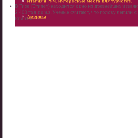
Италия и Рим. Интересные места для туристов.
В Гизе (Египет) находится одно из древнейших изваян
2 400 год до н.э. Ученые считают, что голову лепили
Америка
Египта.
Россия
Вокруг нас
Дом и сад
Наши деньги
Отношения и психология
Здоровье
Дети