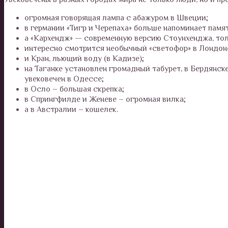
огромная говорящая лампа с абажуром в Швеции;
в германии «Тигр и Черепаха» больше напоминает памя
а «Кархендж» — современную версию Стоунхенджа, тол
интересно смотрится необычный «светофор» в Лондон
и Кран, льющий воду (в Кадизе);
на Таганке установлен громадный табурет, в Бердянске
увековечен в Одессе;
в Осло – большая скрепка;
в Спрингфилде и Женеве – огромная вилка;
а в Австралии – кошелек.