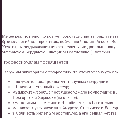
Менее реалистично, но все же провокационно выглядит изва
брюссельский вор-проказник, поймавший полицейского. Вор
Кстати, выглядывающий из люка сантехник довольно популяр
украинском Бердянске, Швеции и Братиславе (Словакия).
Профессионалам посвящается
Раз уж мы заговорили о профессиях, то стоит упомянуть о 
в подмосковном Троицке чтят научных сотрудников;
в Швеции – уличный оркестр;
музыкантам вообще посвящено немало композиций: в 
Новгороде и Харькове (на крыше);
художникам – в Астане и Челябинске, а в Братиславе –
«челноков» увековечили в Амурске, Славянске и Белго
в Сочи есть железный ростовщик, а его бедная жертва 