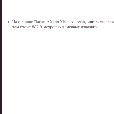
На острове Пасхи с XI по XIV век возводились многоч
там стоит 887 9-метровых каменных изваяний.