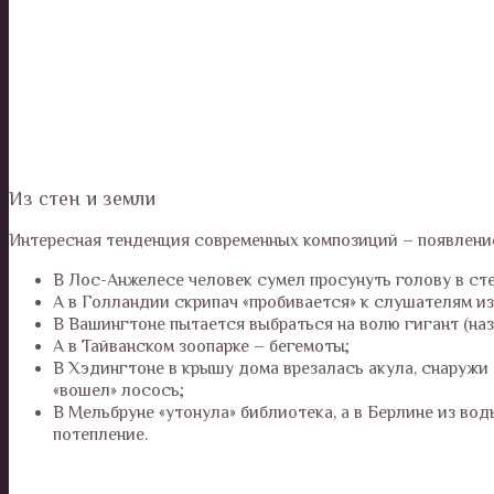
Из стен и земли
Интересная тенденция современных композиций – появление 
В Лос-Анжелесе человек сумел просунуть голову в сте
А в Голландии скрипач «пробивается» к слушателям из
В Вашингтоне пытается выбраться на волю гигант (на
А в Тайванском зоопарке – бегемоты;
В Хэдингтоне в крышу дома врезалась акула, снаружи 
«вошел» лосось;
В Мельбруне «утонула» библиотека, а в Берлине из в
потепление.