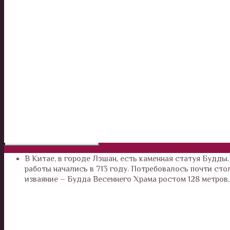
Калейдоскоп
Технологии
Необъяснимое
Люди
Животные и растения
В Китае, в городе Лэшан, есть каменная статуя Будды.
работы начались в 713 году. Потребовалось почти сто
изваяние – Будда Весеннего Храма ростом 128 метров