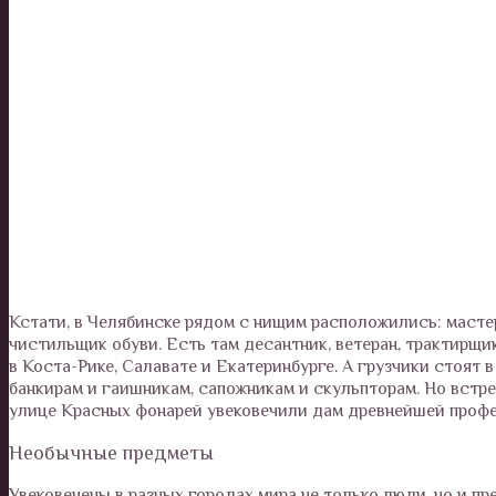
Кстати, в Челябинске рядом с нищим расположились: мастер
чистильщик обуви. Есть там десантник, ветеран, трактирщи
в Коста-Рике, Салавате и Екатеринбурге. А грузчики стоят
банкирам и гаишникам, сапожникам и скульпторам. Но встр
улице Красных фонарей увековечили дам древнейшей профес
Необычные предметы
Увековечены в разных городах мира не только люди, но и 