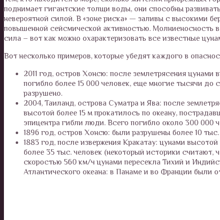
поднимает гигантские толщи воды, они способны развивать
невероятной силой. В «зоне риска» — заливы с высокими бе
повышенной сейсмической активностью. Молниеносность во
сила – вот как можно охарактеризовать все известные цуна
Вот несколько примеров, которые убедят каждого в опаснос
2011 год, остров Хонсю: после землетрясения цунами 
погибло более 15 000 человек, еще многие тысячи до 
разрушено.
2004, Таиланд, острова Суматра и Ява: после землет
высотой более 15 м прокатилось по океану, пострадав
эпицентра гибли люди. Всего погибло около 300 000 ч
1896 год, остров Хонсю: были разрушены более 10 тыс.
1883 год, после извержения Кракатау: цунами высотой
более 35 тыс. человек (некоторый историки считают, ч
скоростью 560 км/ч цунами пересекла Тихий и Индийс
Атлантического океана: в Панаме и во Франции были о