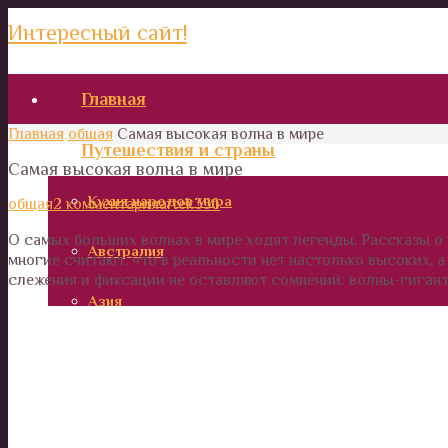
Интересный сайт!
Главная
Главная
общая
Самая высокая волна в мире
Путешествия и страны
Самая высокая волна в мире
Кухня народов мира
общая
2 комментария
artek356
О самых больших волнах в мире ходят легенды. Рассказы о
Австралия
многие считают, что в реальности нет настолько высоких,
слежения и фиксации не оставляют сомнений: волны-гиган
Азия
Африка
Европа