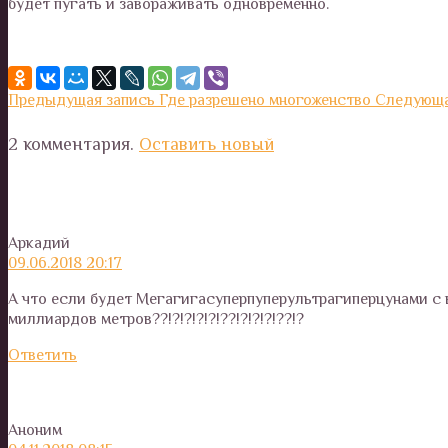
будет пугать и завораживать одновременно.
Предыдущая запись
Где разрешено многоженство
Следующа
2 комментария.
Оставить новый
Аркадий
09.06.2018 20:17
А что если будет Мегагигасуперпуперультрагиперцунами с
миллиардов метров??!?!?!?!?!??!?!?!?!??!?
Ответить
Аноним