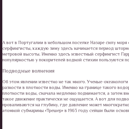
А вот в Португалии в небольшом поселке Назаре силу моря
серфингисты, каждую зиму здесь начинается период штормо
метровой высоты. Именно здесь известный серфингист Гар
популярностью у покорителей водной стихии пользуются по
Подводные волнения
Об этом явлении известно не так много. Ученые-океанологи
разности в плотности воды. Именно на границе такого водо
плотности воды, сначала медленно поднимается, а затем вне
такое движение практически не ощущается. А вот для подво
проваливаются на глубину, где давление может многократн
атомной субмарины «Трешер» в 1963 году сейши были основ