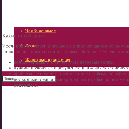
Калейдоскоп
Технологии
Необъяснимое
Какие они бывают
Люди
Исследование морей и океанов с использованием современ
волнения не только по силе шторма в баллах. Есть еще оди
Животные и растения
волны-убийцы: это гигантские ветровые волны;
цунами: возникают в результате движения тектоническ
прибрежные появляются в местах с особым рельефом 
подводные (сейши и микросейши): их обычно незаметно
надводные.