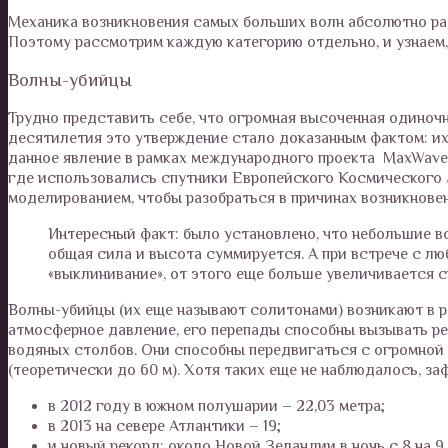
Механика возникновения самых больших волн абсолютно раз
Поэтому рассмотрим каждую категорию отдельно, и узнаем,
Волны-убийцы
Трудно представить себе, что огромная высоченная одиноч
десятилетия это утверждение стало доказанным фактом: и
данное явление в рамках международного проекта MaxWave,
где использовались спутники Европейского Космического 
моделированием, чтобы разобраться в причинах возникновен
Интересный факт: было установлено, что небольшие во
общая сила и высота суммируется. А при встрече с лю
«выклинивание», от этого еще больше увеличивается с
Волны-убийцы (их еще называют солитонами) возникают в р
атмосферное давление, его перепады способны вызывать ре
водяных столбов. Они способны передвигаться с огромной 
(теоретически до 60 м). Хотя таких еще не наблюдалось, з
в 2012 году в южном полушарии – 22,03 метра;
в 2013 на севере Атлантики – 19;
и новый рекорд: около Новой Зеландии в ночь с 8 на 9 