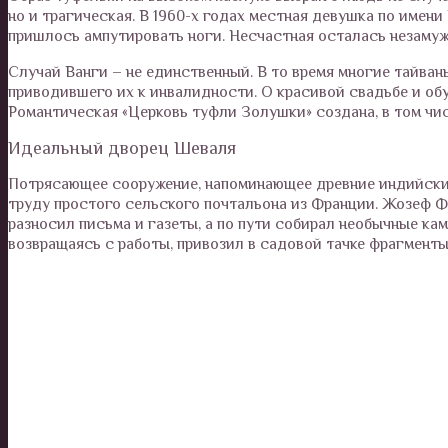
но и трагическая. В 1960-х годах местная девушка по имени 
пришлось ампутировать ноги. Несчастная осталась незамуж
Случай Ванги – не единственный. В то время многие тайва
приводившего их к инвалидности. О красивой свадьбе и об
Романтическая «Церковь туфли Золушки» создана, в том чис
Идеальный дворец Шеваля
Потрясающее сооружение, напоминающее древние индийские 
труду простого сельского почтальона из Франции. Жозеф 
разносил письма и газеты, а по пути собирал необычные кам
возвращаясь с работы, привозил в садовой тачке фрагмент