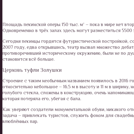
Площадь пекинской оперы 150 тыс. м² – пока в мире нет вто
Одновременно в трёх залах здесь могут разместиться 5500 
Сегодня пекинцы гордятся футуристической постройкой, со
2007 году, едва открывшись, театр вызвал множество дебат
противоречивший историческому окружению, были не по ду
становится всё больше.
Церковь туфли Золушки
Строение с таким необычным названием появилось в 2016 го
относительно небольшое – 16,5 м в высоту и 11 м в ширину,
голубого стекла, сложены в конструкцию, очень напоминаю
которая потеряла его, убегая с бала.
Как уверяют создатели монументальной обуви, никакого отн
задача – привлекать туристов, служить фоном для свадебн
влюблённых пар.