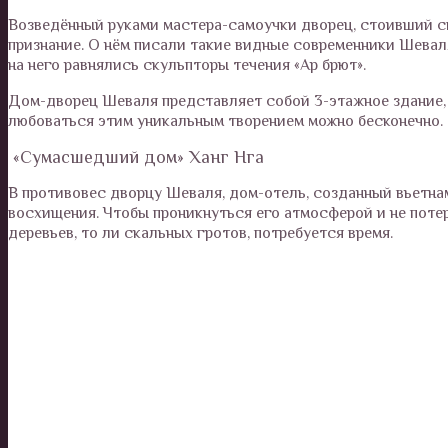
Возведённый руками мастера-самоучки дворец, стоивший с
признание. О нём писали такие видные современники Шеваля
на него равнялись скульпторы течения «Ар брют».
Дом-дворец Шеваля представляет собой 3-этажное здание, 
любоваться этим уникальным творением можно бесконечно.
«Сумасшедший дом» Ханг Нга
В противовес дворцу Шеваля, дом-отель, созданный вьетн
восхищения. Чтобы проникнуться его атмосферой и не потер
деревьев, то ли скальных гротов, потребуется время.