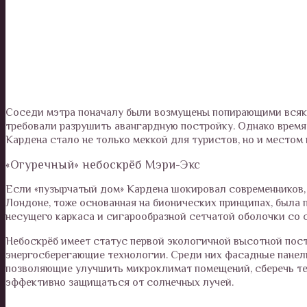
Соседи мэтра поначалу были возмущены попирающими всяки
требовали разрушить авангардную постройку. Однако время
Кардена стало не только меккой для туристов, но и местом
«Огуречный» небоскрёб Мэри-Экс
Если «пузырчатый дом» Кардена шокировал современников, 
Лондоне, тоже основанная на бионических принципах, была п
несущего каркаса и сигарообразной сетчатой оболочки со
Небоскрёб имеет статус первой экологичной высотной пос
энергосберегающие технологии. Среди них фасадные панели 
позволяющие улучшить микроклимат помещений, сберечь теп
эффективно защищаться от солнечных лучей.