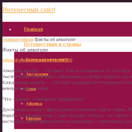
Интересный сайт!
Главная
Главная
общая
Факты об алкоголе
Путешествия и страны
Факты об алкоголе
Кухня народов мира
общая
Комментариев нет
artek356
Алкоголь вреден — это факт. Как неоспоримо и то, что пить
Австралия
тысячелетия, в ней много обыденного и неприглядного, но м
Каждая народность — это свои традиции изготовления и по
невероятные истории.
Азия
Что значит «заморить червячка»?
Африка
Дословная калька с французского означает «убить червя». 
борьбы с гельминтозом. Существовало поверье, что таким 
Европа
настоящее время фразеологизм переведен с алкогольных ре