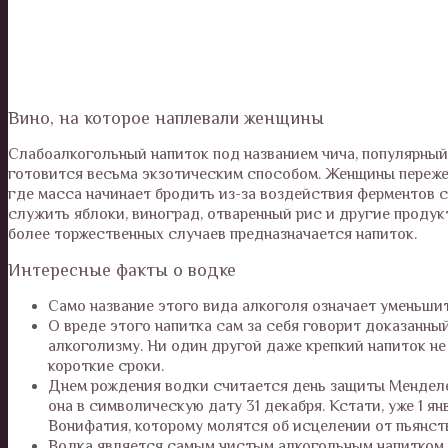
Вино, на которое наплевали женщины
Слабоалкогольный напиток под названием чича, популярный
готовится весьма экзотическим способом. Женщины пережев
где масса начинает бродить из-за воздействия ферментов с
служить яблоки, виноград, отваренный рис и другие продукт
более торжественных случаев предназначается напиток.
Интересные факты о водке
Само название этого вида алкоголя означает уменьшит
О вреде этого напитка сам за себя говорит доказанны
алкоголизму. Ни один другой даже крепкий напиток не
короткие сроки.
Днем рождения водки считается день защиты Менделе
она в символическую дату 31 декабря. Кстати, уже 1 я
Вонифатия, которому молятся об исцелении от пьянст
Водка является самым чистым алкогольным напитком 