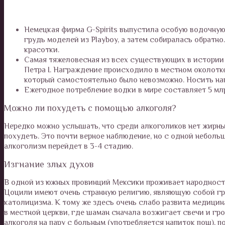
Немецкая фирма G-Spirits выпустила особую водочную
грудь моделей из Playboy, а затем собиралась обратн
красотки.
Самая тяжеловесная из всех существующих в истории м
Петра I. Награждение происходило в местном околотке
который самостоятельно было невозможно. Носить на
Ежегодное потребление водки в мире составляет 5 млр
Можно ли похудеть с помощью алкоголя?
Нередко можно услышать, что среди алкоголиков нет жирн
похудеть. Это почти верное наблюдение, но с одной неболь
алкоголизм перейдет в 3-4 стадию.
Изгнание злых духов
В одной из южных провинций Мексики проживает народность
Цоцили имеют очень странную религию, являющую собой гр
католицизма. К тому же здесь очень слабо развита медицин
в местной церкви, где шаман сначала возжигает свечи и гро
алкоголя на пару с больным (употребляется напиток пош), п