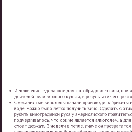
Исключение, сделанное для т.н. обрядового вина, при
деятелей религиозного культа, в результате чего резк
Смекалистые виноделы начали производить брикеты из
воде, можно было легко получить вино. Сделать с этим
рубить виноградники рука у американского правительст
подчеркивалось, что сок не является алкоголем, а для
стоит держать 3 недели в тепле, иначе он превратится
характеристиками оно будет обладать, если по чистой