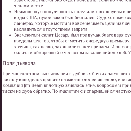
теплом месте.
Неимоверную популярность получили «алкокруизы в ник
воды США, сухой закон был бессилен. Судоходные ко
лайнерах, которые могли и вовсе не иметь цели назнач
насладиться отсутствием запрета.
Знаменитый салат Цезарь был придуман благодаря сух
пределы штатов, чтобы отметить очередную премьеру. З
хозяина, как назло, закончились все припасы. И он со
салата и обжаренный с чесноком завалявшийся хлеб. 
Доля дьявола
При многолетнем выстаивании в дубовых бочках часть виск
часть у виноделов принято называть «долей ангелов», впит
Компания Jim Beam вплотную занялась этим вопросом и при
виски из дуба обратно. По аналогии с испарившейся частью 