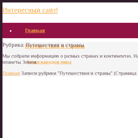
Интересный сайт!
Главная
Рубрика:
Путешествия и страны
Путешествия и страны
Мы собрали информацию о разных странах и континентах. Н
Кухня народов мира
планеты Земля.
Главная
Записи рубрики "Путешествия и страны"
(Страница 
Австралия
Азия
Африка
Европа