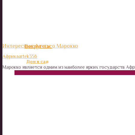
Италия и Рим. Интересные места для туристов.
Америка
Россия
Интересные факты о Марокко
Вокруг нас
Африка
artek356
Дом и сад
Марокко является одним из наиболее ярких государств Афр
Наши деньги
Отношения и психология
Здоровье
Дети