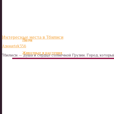
Калейдоскоп
Технологии
Необъяснимое
Интересные места в Тбилиси
Люди
Азия
artek356
Животные и растения
Тбилиси — душа и сердце солнечной Грузии. Город, которы