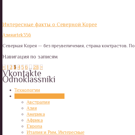
Интересные факты о Северной Корее
Азия
artek356
Северная Корея — без преувеличения, страна контрастов. По
Навигация по записям
<
1
2
3
4
5
6
…
28
>
Vkontakte
Odnoklassniki
Технологии
Путешествия и страны
Австралия
Азия
Америка
Африка
Европа
Италия и Рим. Интересные