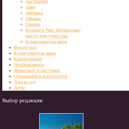
Австралия
Азия
Америка
Африка
Европа
Италия и Рим. Интересные
места для туристов.
Кухня народов мира
Вокруг нас
Кухня народов мира
Калейдоскоп
Необъяснимое
Животные и растения
Отношения и психология
Дом и сад
Дети
Выбор редакции