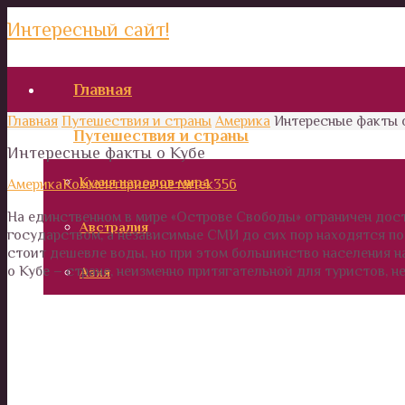
Интересный сайт!
Главная
Главная
Путешествия и страны
Америка
Интересные факты 
Путешествия и страны
Интересные факты о Кубе
Кухня народов мира
Америка
Комментариев нет
artek356
На единственном в мире «Острове Свободы» ограничен дост
Австралия
государством, а независимые СМИ до сих пор находятся по
стоит дешевле воды, но при этом большинство населения н
о Кубе – стране, неизменно притягательной для туристов, н
Азия
Африка
Европа