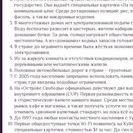
государство. Оно выдаёт специальные карточки «Ла ли
номинальной цене. Среди дотационных позиций: рис, пт
фасоль, а также макаронные изделия.
В многоэтажных домах нет централизованной подачи г
Воду бесплатно развозят в цистернах, жители набираю
домашние бочки. За день солнце нагревает обществен
чистоплотны. А из «домашних» водных запасов готовят
В стране до недавнего времени была жёсткая экономи
электрочайники.
Из-за жаркого климата и отсутствия кондиционеров, о
деревянными или металлическими жалюзи.
Половина автомобильных дорог в стране – грунтовые.
С 2005 года населению запрещено использовать лампы 
стран, где введены подобные ограничения.
На «Острове Свободы» официально действуют две валю
внутреннего обращения (CUP). Первая разновидность 
в «туристической» валюте намного выше. Среди местн
рынки, кафе и магазины, а также получать услуги по 
отменить «двойной валютный стандарт», но пока всё о
До 1997 года любые контакты местного населения с т
Первые общедоступные точки Wi-Fi появились на Кубе 
специальные карточки, стоимостью $1 за час. До сих 