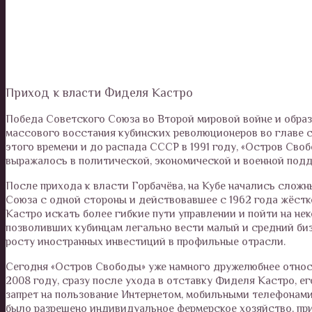
Приход к власти Фиделя Кастро
Победа Советского Союза во Второй мировой войне и обра
массового восстания кубинских революционеров во главе с
этого времени и до распада СССР в 1991 году, «Остров Св
выражалось в политической, экономической и военной подд
После прихода к власти Горбачёва, на Кубе начались слож
Союза с одной стороны и действовавшее с 1962 года жёстк
Кастро искать более гибкие пути управлении и пойти на не
позволивших кубинцам легально вести малый и средний бизн
росту иностранных инвестиций в профильные отрасли.
Сегодня «Остров Свободы» уже намного дружелюбнее относит
2008 году, сразу после ухода в отставку Фиделя Кастро, ег
запрет на пользование Интернетом, мобильными телефонами
было разрешено индивидуальное фермерское хозяйство, при