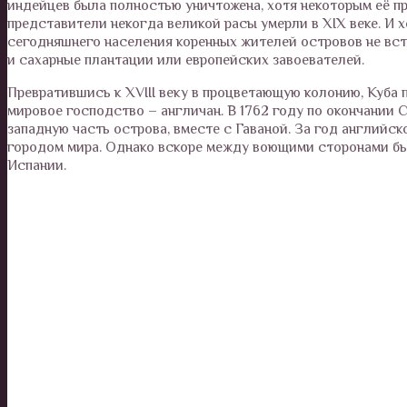
индейцев была полностью уничтожена, хотя некоторым её п
представители некогда великой расы умерли в XIX веке. И х
сегодняшнего населения коренных жителей островов не вст
и сахарные плантации или европейских завоевателей.
Превратившись к XVIII веку в процветающую колонию, Куба 
мировое господство – англичан. В 1762 году по окончании
западную часть острова, вместе с Гаваной. За год английс
городом мира. Однако вскоре между воющими сторонами бы
Испании.