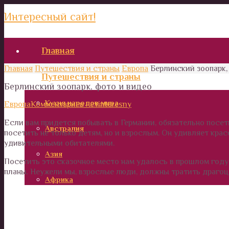
Интересный сайт!
Главная
Главная
Путешествия и страны
Европа
Берлинский зоопарк,
Путешествия и страны
Берлинский зоопарк, фото и видео
Кухня народов мира
Европа
Комментариев нет
interesny
Если вам придется побывать в Германии, обязательно посети
Австралия
посетить не только детям, но и взрослым. Он удивляет кра
удивительными обитателями.
Азия
Посетить это сказочное место нам удалось в прошлом году 
планы. Неужели мы, взрослые люди, должны тратить драгоце
Африка
Европа