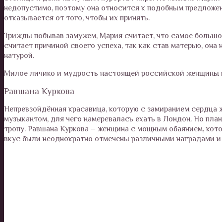
недопустимо, поэтому она относится к подобным предложен
отказывается от того, чтобы их принять.
Трижды побывав замужем, Мария считает, что самое большое
считает причиной своего успеха, так как став матерью, он
натурой.
Милое личико и мудрость настоящей российской женщины п
Равшана Куркова
Непревзойдённая красавица, которую с замиранием сердца 
музыкантом, для чего намеревалась ехать в Лондон. Но пла
тропу. Равшана Куркова – женщина с мощным обаянием, кото
вкус были неоднократно отмечены различными наградами и