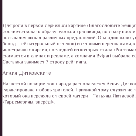
Для роли в первой серьёзной картине «Благословите женщин
соответствовать образу русской красавицы, но сразу после
посыпался шквал различных предложений. Она одинаково уд
блонд – её натуральный оттенок) и с такими персонажами, 
иностранных картин, последней из которых стала «Россома
снимается в клипах и рекламе, а компания Bvlgari выбрала 
Светлана занимает 7 строку рейтинга.
Агния Дитковските
На шестой позиции топ-парада располагается Агния Дитков
гарантирована любовь зрителей. Причиной тому служит не т
который она переняла от своей матери – Татьяны Лютаевой
«Гардемарины, вперёд!».