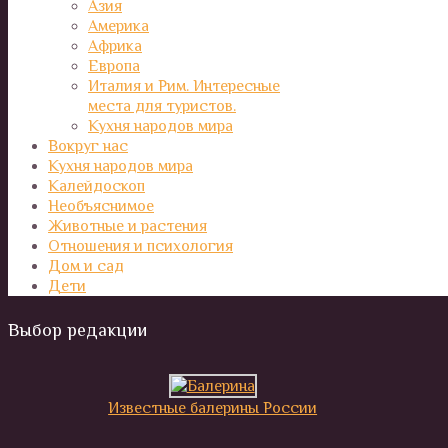
Азия
Америка
Африка
Европа
Италия и Рим. Интересные
места для туристов.
Кухня народов мира
Вокруг нас
Кухня народов мира
Калейдоскоп
Необъяснимое
Животные и растения
Отношения и психология
Дом и сад
Дети
Выбор редакции
Известные балерины России