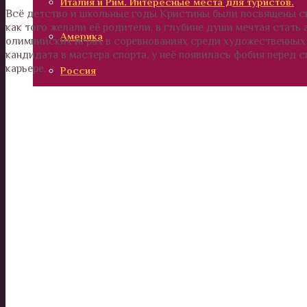
Италия и Рим. Интересные места для туристов.
Всё детство и школьные годы Кристины были посвящены сп
как того желали её родители, в глубине души мечтая стать 
Америка
олимпийских играх в соревнованиях среди художественных 
кандидата в мастера спорта, у неё появилась фобия перед 
карьере.
Россия
Вокруг нас
Дом и сад
Наши деньги
Отношения и психология
Здоровье
Дети