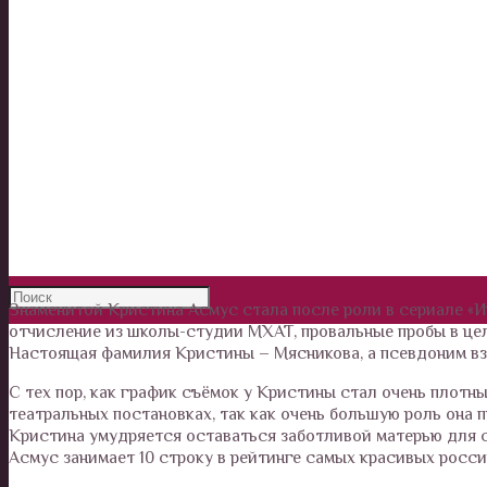
Калейдоскоп
Технологии
Необъяснимое
Люди
Животные и растения
Знаменитой Кристина Асмус стала после роли в сериале «Ин
отчисление из школы-студии МХАТ, провальные пробы в цел
Настоящая фамилия Кристины – Мясникова, а псевдоним вз
С тех пор, как график съёмок у Кристины стал очень плотны
театральных постановках, так как очень большую роль она п
Кристина умудряется оставаться заботливой матерью для с
Асмус занимает 10 строку в рейтинге самых красивых росси