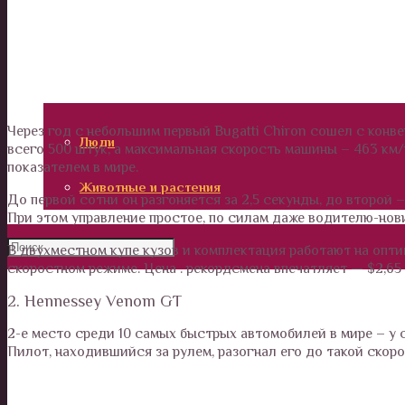
Калейдоскоп
Технологии
Необъяснимое
Через год с небольшим первый Bugatti Chiron сошел с конв
Люди
всего 500 штук, а максимальная скорость машины – 463 км
показателем в мире.
Животные и растения
До первой сотни он разгоняется за 2,5 секунды, до второй –
При этом управление простое, по силам даже водителю-нов
В двухместном купе кузов и комплектация работают на опт
скоростном режиме. Цена . рекордсмена впечатляет — $2,65 
2. Hennessey Venom GT
2-е место среди 10 самых быстрых автомобилей в мире – у 
Пилот, находившийся за рулем, разогнал его до такой скор