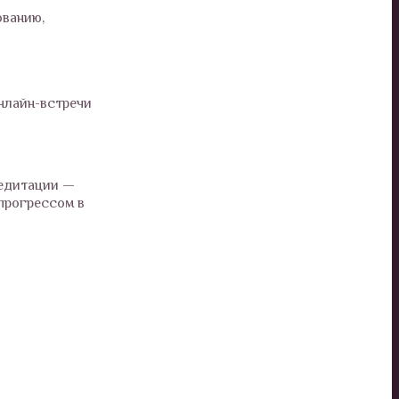
ованию,
нлайн-встречи
медитации —
прогрессом в