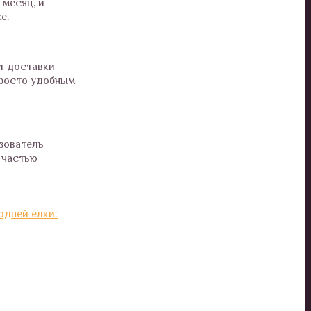
 месяц, и
е.
т доставки
просто удобным
зователь
 частью
одней елки: