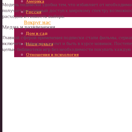
Америка
Модель подписки удобна тем, что избавляет от необходимо
получает регулярный доступ к широкому спектру возможнос
Россия
расходов и гибкость выбора.
Вокруг нас
Медиа и развлечения
Дом и сад
Главной сферой применения подписки стали фильмы, сериал
включить любимый контент и быть в курсе новинок. Постеп
Наши деньги
целые библиотеки игр без необходимости покупать каждую 
Отношения и психология
Здоровье
Дети
Калейдоскоп
Технологии
Необъяснимое
Люди
Животные и растения