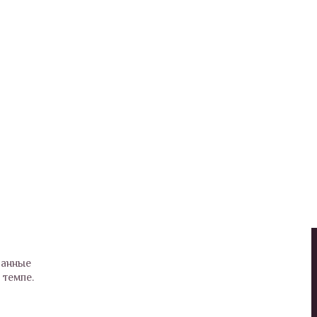
ванные
 темпе.