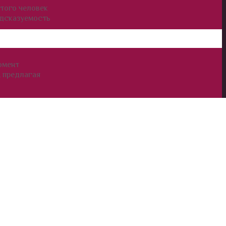
того человек
едсказуемость
омент
, предлагая