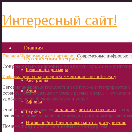
Интересный сайт!
Главная
Главная
Информация от партнеров
Современные цифровые п
Путешествия и страны
Современные цифровые подписки: как они меняют 
Кухня народов мира
Информация от партнеров
Комментариев нет
interesny
Австралия
Сегодня цифровые технологии всё глубже интегрируются в 
Азия
сервисы. Они охватывают самые разные сферы — от кино и 
удобного потребления контента и услуг.
Африка
Особое место занимает
онлайн подписка на сервисы
, кото
Европа
решении и гибко управлять своим досугом и саморазвитием
Италия и Рим. Интересные места для туристов.
Почему подписка стала новым стандартом