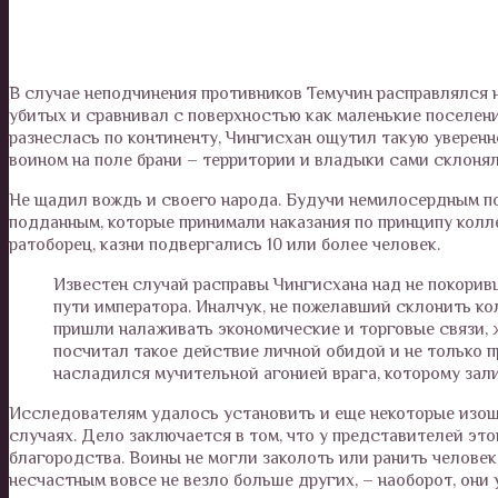
В случае неподчинения противников Темучин расправлялся н
убитых и сравнивал с поверхностью как маленькие поселени
разнеслась по континенту, Чингисхан ощутил такую уверенн
воином на поле брани – территории и владыки сами склонял
Не щадил вождь и своего народа. Будучи немилосердным по
подданным, которые принимали наказания по принципу колле
ратоборец, казни подвергались 10 или более человек.
Известен случай расправы Чингисхана над не покорив
пути императора. Иналчук, не пожелавший склонить ко
пришли налаживать экономические и торговые связи, 
посчитал такое действие личной обидой и не только п
насладился мучительной агонией врага, которому зали
Исследователям удалось установить и еще некоторые изощ
случаях. Дело заключается в том, что у представителей эт
благородства. Воины не могли заколоть или ранить челове
несчастным вовсе не везло больше других, – наоборот, они 