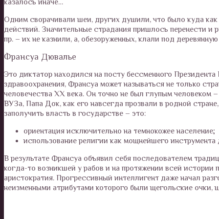
казалось иначе…
Одним сворачивали шеи, других душили, что было куда как
действий. Значительные страдания пришлось перенести и р
пр. – их не казнили, а, обезоруженных, клали под деревянну
Франсуа Дювалье
Это диктатор находился на посту бессменного Президента Г
здравоохранения, Франсуа может называться не только стр
человечества XX века. Он точно не был глупым человеком 
ВУЗа, Папа Док, как его навсегда прозвали в родной стран
заполучить власть в государстве – это:
ориентация исключительно на темнокожее население;
использование религии как мощнейшего инструмента 
В результате Франсуа объявил себя последователем традиц
когда-то возникшей у рабов и на протяжении всей истории
аристократия. Прогрессивный интеллигент даже начал разго
неизменными атрибутами которого были щегольские очки, ш