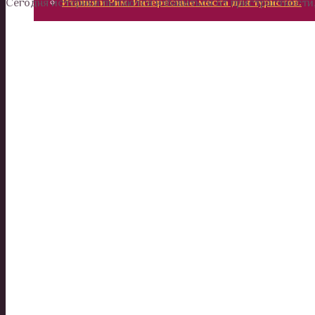
Италия и Рим. Интересные места для туристов.
Сегодня историки пытаются избавиться от пристрастности,
Америка
Россия
Вокруг нас
Дом и сад
Наши деньги
Отношения и психология
Здоровье
Дети