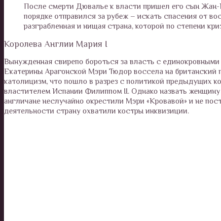
После смерти Дювалье к власти пришел его сын Жан-К
порядке отправился за рубеж – искать спасения от во
разграбленная и нищая страна, которой по степени кр
Королева Англии Мария I
Вынужденная свирепо бороться за власть с единокровными б
Екатерины Арагонской Мэри Тюдор воссела на британский п
католицизм, что пошло в разрез с политикой предыдущих ко
властителем Испании Филиппом II. Однако назвать женщину
англичане неслучайно окрестили Мэри «Кровавой» и не пост
деятельности страну охватили костры инквизиции.