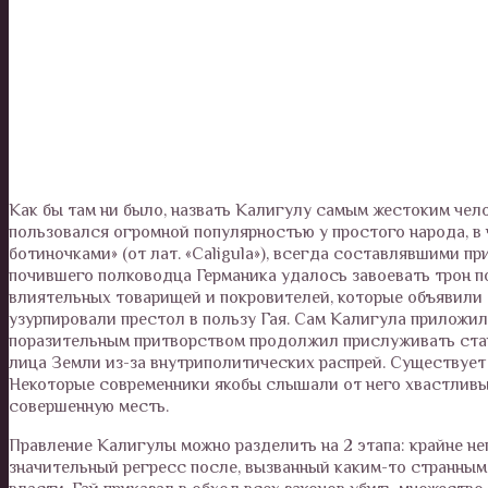
Как бы там ни было, назвать Калигулу самым жестоким чел
пользовался огромной популярностью у простого народа, в 
ботиночками» (от лат. «Caligula»), всегда составлявшими п
почившего полководца Германика удалось завоевать трон п
влиятельных товарищей и покровителей, которые объявил
узурпировали престол в пользу Гая. Сам Калигула приложи
поразительным притворством продолжил прислуживать стари
лица Земли из-за внутриполитических распрей. Существует
Некоторые современники якобы слышали от него хвастливые
совершенную месть.
Правление Калигулы можно разделить на 2 этапа: крайне н
значительный регресс после, вызванный каким-то странным