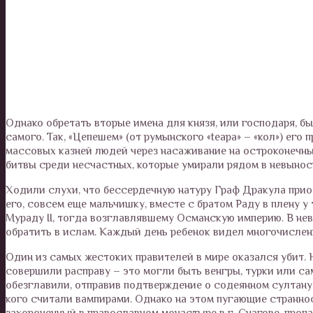
Однако обретать вторые имена для князя, или господаря, б
самого. Так, «Цепешем» (от румынского «teapa» – «кол») его
массовых казней людей через насаживание на остроконечны
битвы среди несчастных, которые умирали рядом в невынос
Ходили слухи, что бессердечную натуру Граф Дракула прио
его, совсем еще мальчишку, вместе с братом Раду в плену у
Мураду II, тогда возглавлявшему Османскую империю. В не
обратить в ислам. Каждый день ребенок видел многочислен
Один из самых жестоких правителей в мире оказался убит.
совершили расправу – это могли быть венгры, турки или са
обезглавили, отправив подтверждение о содеянном султану 
кого считали вампирами. Однако на этом пугающие странно
захороненный в православном монастыре в г. Снагове, пропа