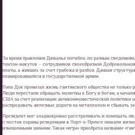
За время правления Дювалье погибло, по разным сведениям,
тонтон-макутов – сотрудников своеобразной Добровольной
платы, а живших за счет грабежа и разбоя. Данная структура
планировавшейся в государственной армии.
Папа Док пронизал жизнь гаитянского общества не только 
Люди перестали обращать молитвы к Богу и богам, а нача
США за счет реализации антикоммунистической политики на 
распродавать железные дороги на металлолом и сбывать за
Президент мог хладнокровно расстреливать и помещать люд
с постов охраны резиденции в Порт-о-Пренсе лишали жизн
изношенными шинами. Такая «игра» приобрела название «гаи