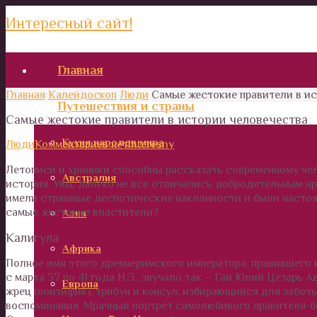
Интересный сайт!
Главная
Главная
Калейдоскоп
Люди
Самые жестокие правители в и
Путешествия и страны
Самые жестокие правители в истории человечества
Кухня народов мира
Люди
Комментариев нет
interesny
Летописи и хроники способны рассказать современному чел
Австралия
история. Увы, далеко не все отличались добродетельным н
имели страшные деспотические наклонности и были настоя
самые жестокие властители?
Азия
Калигула
Африка
Полное имя этого древнеримского императора, правившего 
с марта 37 по 41 года Н.Э., звучало так – Гай Юлий Цезарь
Европа
жрец (понтифик), трибун и консул, избирающийся для заботы
воспоминания. Мрачный портрет самолюбивого правителя-б