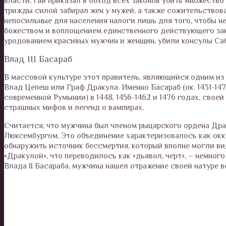
власти, Гай приказал в обход всех законов убить множество
трижды силой забирал жен у мужей, а также сожительствов
непосильные для населения налоги лишь для того, чтобы не
божеством и воплощением единственного действующего зак
уродованием красивых мужчин и женщин, убили консулы Саб
Влад III Басараб
В массовой культуре этот правитель, являющийся одним из
Влад Цепеш или Граф Дракула. Именно Басараб (ок. 1431-14
современной Румынии) в 1448, 1456-1462 и 1476 годах, сво
страшных мифов и легенд о вампирах.
Считается, что мужчина был членом рыцарского ордена Дра
Люксембургом. Это объединение характеризовалось как окку
обнаружить источник бессмертия, который вполне могли ви
«Дракулой», что переводилось как «дьявол, черт», – немно
Влада II Басараба, мужчина нашел отражение своей натуре в