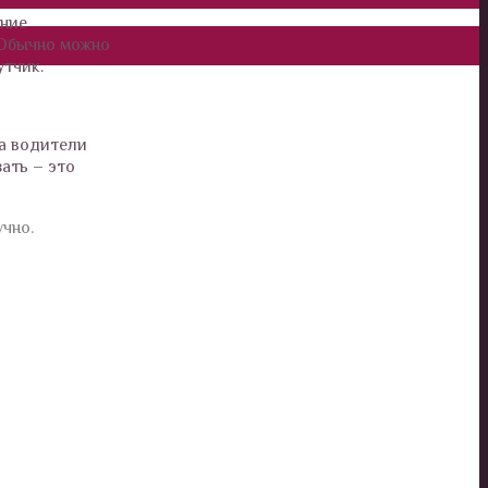
ание
 Обычно можно
утчик.
да водители
ать – это
учно.