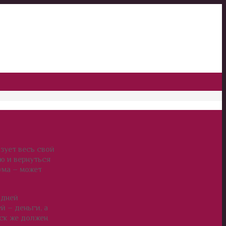
ьзует весь свой
ю и вернуться
ума – может
 дней
й – деньги, а
уск же должен