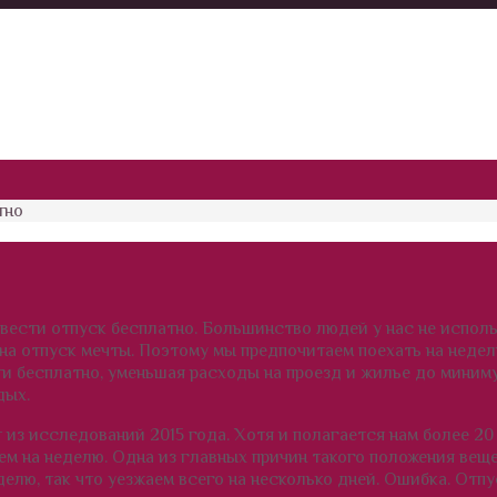
тно
ровести отпуск бесплатно. Большинство людей у нас не испол
 на отпуск мечты. Поэтому мы предпочитаем поехать на недел
чти бесплатно, уменьшая расходы на проезд и жилье до миним
дых.
 из исследований 2015 года. Хотя и полагается нам более 20
ем на неделю. Одна из главных причин такого положения веще
еделю, так что уезжаем всего на несколько дней. Ошибка. Отп