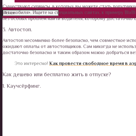
Существуют сервисы, в которых вы можете стать попутчик
автомобиля». Ищите на специальных сайтах, к примеру BlaB
без особых проблем найти водителя, которому достаточно о
3. Автостоп.
Автостоп несомненно более безопасно, чем совместное исп
ожидают оплаты от автостопщиков. Сам никогда не использо
достаточно безопасно и таким образом можно добраться ве
Это интересно!
Как провести свободное время в аэ
Как дешево или бесплатно жить в отпуске?
1. Каучсёрфинг.