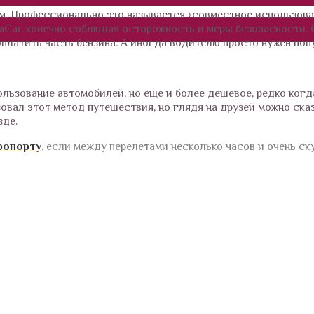
ом. Профессионально это называется «совместное использов
laCar, конечно соблюдая осторожность и меры безопасности.
платить часть бензина. А иногда водителю просто нужен поп
ользование автомобилей, но еще и более дешевое, редко ког
вал этот метод путешествия, но глядя на друзей можно сказ
зде.
ропорту
, если между перелетами несколько часов и очень ск