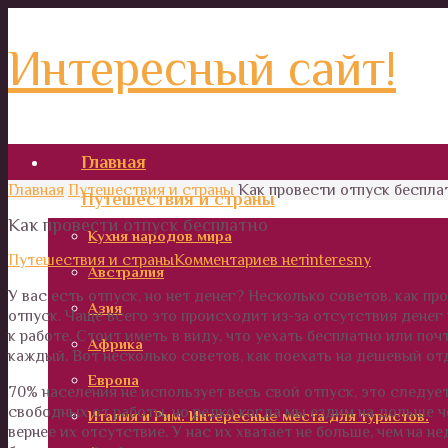
Интересный сайт!
Главная
Главная
Путешествия и страны
Как провести отпуск беспла
Путешествия и страны
Как провести отпуск бесплатно
Кухня народов мира
Путешествия и страны
Комментариев нет
interesny
Австралия
У вас есть отпуск, но нет денег? Несколько советов, как п
Азия
отпуск. Чаще всего это происходит из-за отсутствия денег
к работе. Стоит иметь в виду, что уехать бесплатно или по
Африка
каждый. Вот несколько советов, как поехать на дешевый от
Европа
70% населения не использует весь свой отпуск, это следует
свободных от работы, но редко когда мы ездим на дольше ч
Италия и Рим. Интересные места для туристов.
вернее их отсутствие. У нас их хватает не больше, чем на н