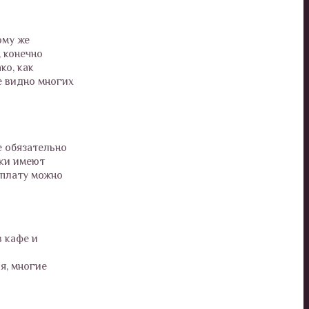
ому же
, конечно
ко, как
е видно многих
е обязательно
тки имеют
 плату можно
в кафе и
я, многие