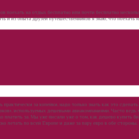
бов поехать на отдых бесплатно или почти бесплатно несколь
ать и из опыта друзей путешественников я знаю, что поехать 
 практически за копейки, надо только знать как это сделать.
рюков», используемых дешевыми авиакомпаниями. Часто ведь
о платить за. Мы уже писали уже о том, как дешево купить би
но летать по всей Европе и даже за пару евро в обе стороны.