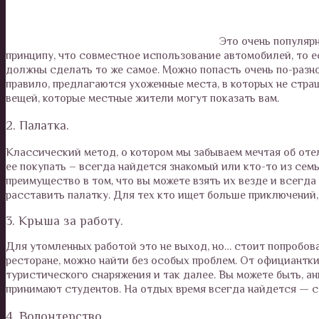
Это очень популяр
принципу, что совместное использование автомобилей, то е
должны сделать то же самое. Можно попасть очень по-разно
правило, предлагаются ухоженные места, в которых не стра
вещей, которые местные жители могут показать вам.
2. Палатка.
Классический метод, о котором мы забываем мечтая об отел
ее покупать – всегда найдется знакомый или кто-то из сем
преимущество в том, что вы можете взять их везде и всегд
расставить палатку. Для тех кто ищет больше приключений,
3. Крыша за работу.
Для утомленных работой это не выход, но… стоит попробова
ресторане, можно найти без особых проблем. От официантк
туристического снаряжения и так далее. Вы можете быть, а
принимают студентов. На отдых время всегда найдется — 
4. Волонтерство.