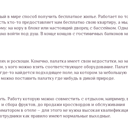
ный в мире способ получить бесплатное жилье. Работает по т
сть кто-то предоставляет нам бесплатно свою квартиру, а мы
му: на нору в блоке или настоящий дворец с бассейном. Одна
шно войти под душ. В конце концов с гостиничных балконов н
ях и роскоши. Конечно, палатка имеет свои недостатки, но н
ьи, у кого можно взять соответствующее оборудование. Пала
а где-то найдется подходящее поле, на котором за небольшую
 можно поставить палатку где нибудь в дикой природе.
ть. Работу которую можно совместить с отдыхом, например, 
и и сбора фруктов, до продажи кроссвордов и обслуживания
ниматором в отеле – для этого не нужна высокая квалификаци
сотрудники как правило имеют нормальные выходные.