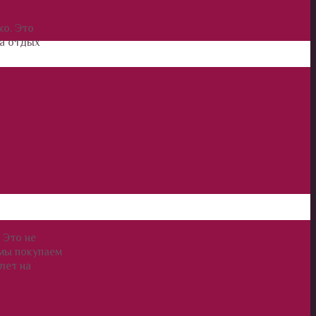
ко. Это
на отдых
 Это не
 мы покупаем
лет на