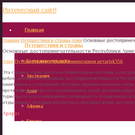
Интересный сайт!
Главная
Главная
Путешествия и страны
Азия
Основные достопримеч
Путешествия и страны
Основные достопримечательности Республики Арме
Кухня народов мира
Азия
,
Путешествия и страны
Комментариев нет
artek356
Эта странна очень богата историческими местами, культуро
Австралия
небом, потому как основные достопримечательности Респуб
памятников и сооружений. История Армении началась очень
протяжении долгих лет налаживались связи, древним общес
Азия
туристы со всего мира имеют возможность познакомиться п
отдыхающие, которым интересна культурная жизнь местного н
Африка
Арарат
Европа