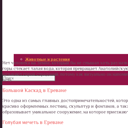
Калейдоскоп
Технологии
Необъяснимое
Люди
Животные и растения
Нет человека на Земле, который бы не слышал хоть раз наз
горы стекает талая вода, которая превращает Анатолийску
называют горой страданий, потому как визуально он напоми
есть.
Большой Каскад в Ереване
Это одна из самых главных достопримечательностей, котора
красиво оформленных лестниц, скульптур и фонтанов, а так
образовывает уникальное сооружение, на которое приезжают
Голубая мечеть в Ереване