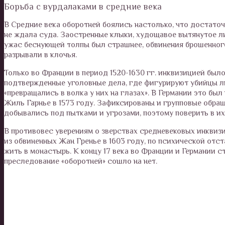
Борьба с вурдалаками в средние века
В Средние века оборотней боялись настолько, что достато
не ждала суда. Заостренные клыки, худощавое вытянутое ли
ужас беснующей толпы был страшнее, обвинения брошенного
разрывали в клочья.
Только во Франции в период 1520-1630 гг. инквизицией был
подтвержденные уголовные дела, где фигурируют убийцы л
«превращались в волка у них на глазах». В Германии это бы
Жиль Гарнье в 1573 году. Зафиксированы и групповые обра
добывались под пытками и угрозами, поэтому поверить в и
В противовес уверениям о зверствах средневековых инквизи
из обвиненных Жан Гренье в 1603 году, по психической отс
жить в монастырь. К концу 17 века во Франции и Германии 
преследование «оборотней» сошло на нет.