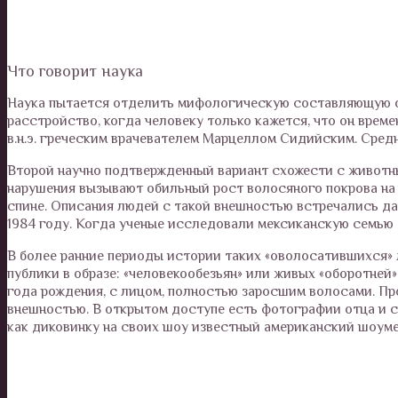
Что говорит наука
Наука пытается отделить мифологическую составляющую о
расстройство, когда человеку только кажется, что он врем
в.н.э. греческим врачевателем Марцеллом Сидийским. Сред
Второй научно подтвержденный вариант схожести с животн
нарушения вызывают обильный рост волосяного покрова на в
спине. Описания людей с такой внешностью встречались да
1984 году. Когда ученые исследовали мексиканскую семью 
В более ранние периоды истории таких «оволосатившихся» 
публики в образе: «человекообезьян» или живых «оборотней
года рождения, с лицом, полностью заросшим волосами. Про
внешностью. В открытом доступе есть фотографии отца и с
как диковинку на своих шоу известный американский шоуме