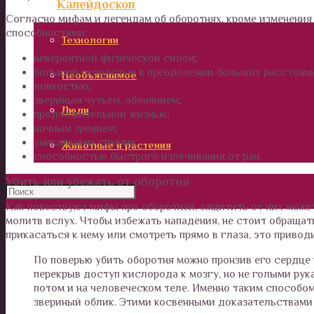
Калейдоскоп
Согласно мифам и легендам об оборотнях, кроме изменения
способностями:
Технологии
невероятной физической силой;
большой скоростью в преодолении больших расстоян
Необъяснимое
ловкостью;
звериным чутьем, обонянием;
Люди
продолжительной жизнью;
ночным зрением;
уникальным слухом;
Животные и растения
способностью быстрого излечивания от ран.
Убить или убежать от оборотня
Как повествуют мифы про оборотней, защитить от них може
молитв вслух. Чтобы избежать нападения, не стоит обращат
прикасаться к нему или смотреть прямо в глаза, это привод
По поверью убить оборотня можно пронзив его сердце 
перекрыв доступ кислорода к мозгу, но не голыми рук
потом и на человеческом теле. Именно таким способом
звериный облик. Этими косвенными доказательствами