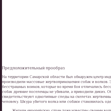
Предположительный прообраз
На территории Самарской области был обнаружен центр инд
производили массовые жертвоприношения собак и волков. 
бесстрашных воинов, которые во время боя отличались бес
собак древние поселенцы не убивали, а приводили диких. О
свидетельствуют однотипные следы на скелетах жертвенных
человеку. Шкура убитого волка или собаки становилась оде
Жители европейских стран тоже известны своими волч