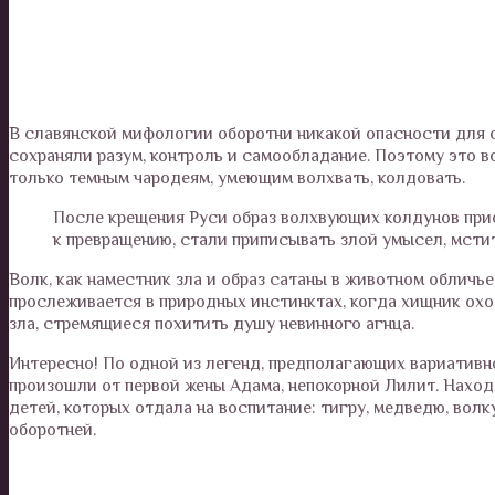
В славянской мифологии оборотни никакой опасности для 
сохраняли разум, контроль и самообладание. Поэтому это 
только темным чародеям, умеющим волхвать, колдовать.
После крещения Руси образ волхвующих колдунов прио
к превращению, стали приписывать злой умысел, мсти
Волк, как наместник зла и образ сатаны в животном обличье
прослеживается в природных инстинктах, когда хищник охо
зла, стремящиеся похитить душу невинного агнца.
Интересно! По одной из легенд, предполагающих вариативн
произошли от первой жены Адама, непокорной Лилит. Находя
детей, которых отдала на воспитание: тигру, медведю, вол
оборотней.