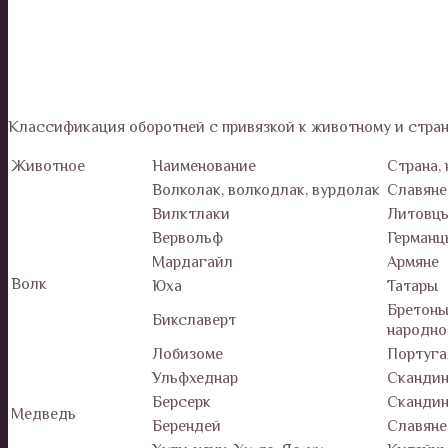
Классификация оборотней с привязкой к животному и стране
Животное
Наименование
Страна,
Волколак, волкодлак, вурдолак
Славяне
Вилктлаки
Литовц
Вервольф
Германц
Мардагайл
Армяне
Волк
Юха
Татары
Бретоны
Бикславерт
народно
Лобизоме
Португ
Ульфхеднар
Сканди
Берсерк
Сканди
Медведь
Берендей
Славяне