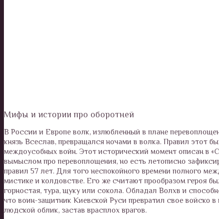
Мифы и истории про оборотней
В России и Европе волк, излюбленный в плане перевоплоще
князь Всеслав, превращался ночами в волка. Правил этот быв
междоусобных войн. Этот исторический момент описан в «С
вымыслом про перевоплощения, но есть летописно зафиксир
правил 57 лет. Для того неспокойного времени полного ме
мистике и колдовстве. Его же считают прообразом героя бы
горностая, тура, щуку или сокола. Обладал Волхв и способн
что воин-защитник Киевской Руси превратил свое войско в 
людской облик, застав врасплох врагов.