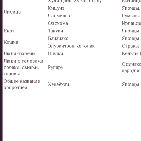
Хули-цзин, Ху-яо, Яо-ху
Китайц
Кицунэ
Японцы,
Лисица
Яломиште
Румыны
Фэскома
Ирланд
Енот
Тануки
Японцы
Банэнэко
Японцы
Кошка
Элурантроп, котолак
Страны 
Люди-тюлени
Шелки
Кельты 
Люди с головами
Одинако
собаки, свиньи,
Ругару
народно
коровы
Общее название
Хэнэёкаи
Японцы
оборотней