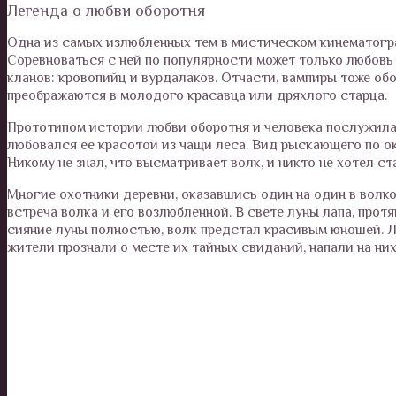
Легенда о любви оборотня
Одна из самых излюбленных тем в мистическом кинематогра
Соревноваться с ней по популярности может только любовь
кланов: кровопийц и вурдалаков. Отчасти, вампиры тоже об
преображаются в молодого красавца или дряхлого старца.
Прототипом истории любви оборотня и человека послужила
любовался ее красотой из чащи леса. Вид рыскающего по ок
Никому не знал, что высматривает волк, и никто не хотел с
Многие охотники деревни, оказавшись один на один в волко
встреча волка и его возлюбленной. В свете луны лапа, протя
сияние луны полностью, волк предстал красивым юношей. 
жители прознали о месте их тайных свиданий, напали на них