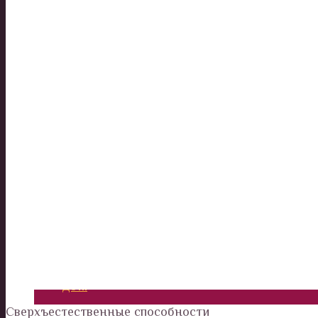
Италия и Рим. Интересные места для туристов.
Америка
Россия
Вокруг нас
Дом и сад
Наши деньги
Отношения и психология
Здоровье
Дети
Сверхъестественные способности