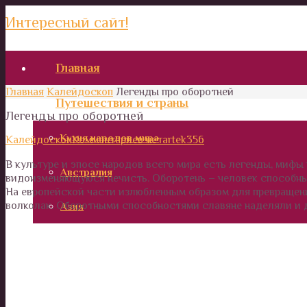
Интересный сайт!
Главная
Главная
Калейдоскоп
Легенды про оборотней
Путешествия и страны
Легенды про оборотней
Кухня народов мира
Калейдоскоп
Комментариев нет
artek356
В культуре и эпосе народов всего мира есть легенды, мифы 
Австралия
видоизменяющуюся нечисть. Оборотень – человек способный
На европейской части излюбленным образом для превращения
волколак. Оборотными способностями славяне наделяли и д
Азия
Африка
Европа