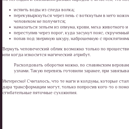
испить воды из следа волка;
перекувыркнуться через пень с воткнутым в него ножом
человеком не получится;
намазаться зельем из опиума, крови, меха животного 
переступив через порог, куда засунут пояс, скрученны
попав под звериную шкуру, наброшенную с проклятиям
Вернуть человеческий облик возможно только по прошестви
или когда износится магический атрибут.
Расколдовать оборотня можно, по славянским веровани
узлами. Такую перевязь готовили заранее, при завязы
Интересно! Считалось, что те маги и колдуны, которые ста
дара трансформации могут, только попросив кого-то о пом
сгибательные пяточные сухожилия.