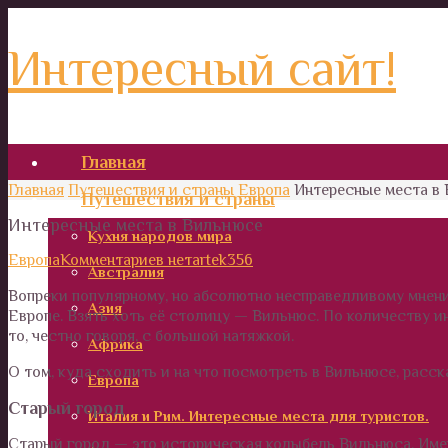
Интересный сайт!
Главная
Главная
Путешествия и страны
Европа
Интересные места в
Путешествия и страны
Интересные места в Вильнюсе
Кухня народов мира
Европа
Комментариев нет
artek356
Австралия
Вопреки популярному, но абсолютно несправедливому мнен
Азия
Европе. Взять хоть её столицу — Вильнюс. По количеству и
то, честно говоря, с большой натяжкой.
Африка
О том, куда сходить и на что посмотреть в Вильнюсе, расск
Европа
Старый город
Италия и Рим. Интересные места для туристов.
Старый город — это историческая колыбель Вильнюса. Именн