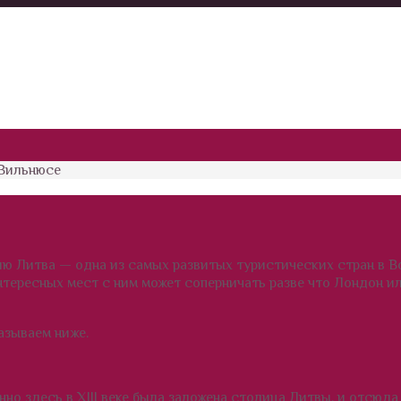
 Вильнюсе
ию Литва — одна из самых развитых туристических стран в 
нтересных мест с ним может соперничать разве что Лондон ил
азываем ниже.
о здесь в XIII веке была заложена столица Литвы, и отсюда