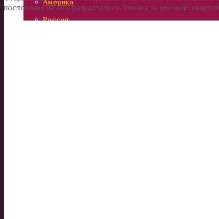
Америка
постепенно начала разрастаться. Улочка за улочкой, квартал
Россия
Вокруг нас
Дом и сад
Наши деньги
Отношения и психология
Здоровье
Дети
Калейдоскоп
Технологии
Необъяснимое
Люди
Животные и растения