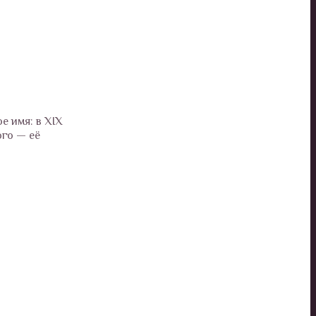
е имя: в XIX
ого — её