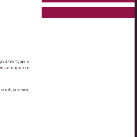
архитектуры в
еные дорожки.
ё изображение