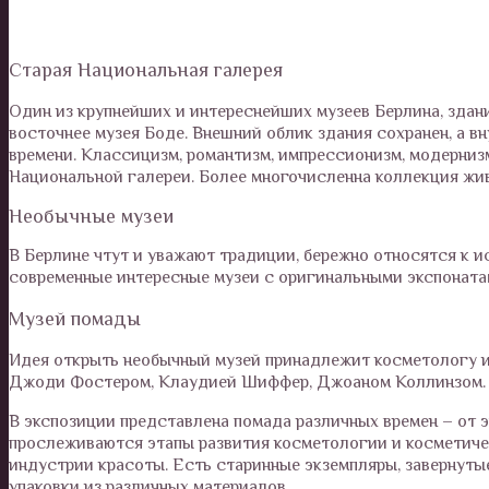
Старая Национальная галерея
Один из крупнейших и интереснейших музеев Берлина, здан
восточнее музея Боде. Внешний облик здания сохранен, а в
времени. Классицизм, романтизм, импрессионизм, модерниз
Национальной галереи. Более многочисленна коллекция жи
Необычные музеи
В Берлине чтут и уважают традиции, бережно относятся к и
современные интересные музеи с оригинальными экспоната
Музей помады
Идея открыть необычный музей принадлежит косметологу и
Джоди Фостером, Клаудией Шиффер, Джоаном Коллинзом. П
В экспозиции представлена помада различных времен – от 
прослеживаются этапы развития косметологии и косметич
индустрии красоты. Есть старинные экземпляры, завернутые
упаковки из различных материалов.