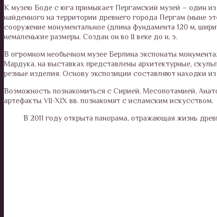
К музею Боде с юга примыкает Пергамский музей – один из 
найденного на территории древнего города Пергам (ныне эт
сооружение монументальное (длина фундамента 120 м, ширина
немаленькие размеры. Создан он во II веке до н. э.
В огромном необычном музее Берлина экспонаты монумента
Мардука, на выставках представлены архитектурные, скуль
резные изделия. Основу экспозиции составляют находки из
Возможность познакомиться с Сирией, Месопотамией, Анато
артефакты VII-XIX вв. познакомят с исламским искусством.
В 2011 году открыта панорама, отражающая жизнь древне