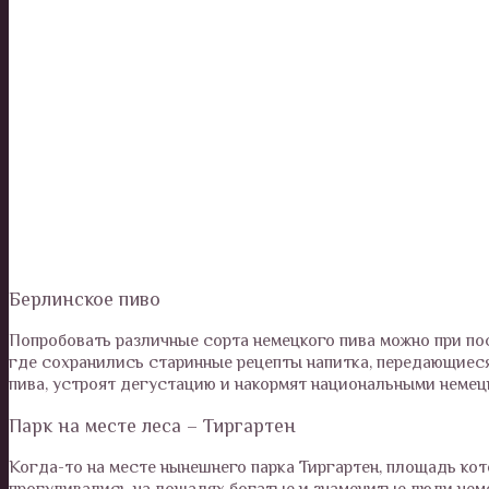
Берлинское пиво
Попробовать различные сорта немецкого пива можно при пос
где сохранились старинные рецепты напитка, передающиеся
пива, устроят дегустацию и накормят национальными неме
Парк на месте леса – Тиргартен
Когда-то на месте нынешнего парка Тиргартен, площадь кото
прогуливались на лошадях богатые и знаменитые люди немец