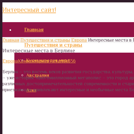
Интересный сайт!
Главная
Главная
Путешествия и страны
Европа
Интересные места в 
Путешествия и страны
Интересные места в Берлине
Кухня народов мира
Европа
Комментариев нет
artek356
Берлин – это восемь веков развития государства, культуры,
Австралия
– уже история. Многомиллионный мегаполис – это город ар
различных достопримечательностей современности и стари
приезжающих привлекают интересные и необычные места Бе
Азия
Африка
Европа