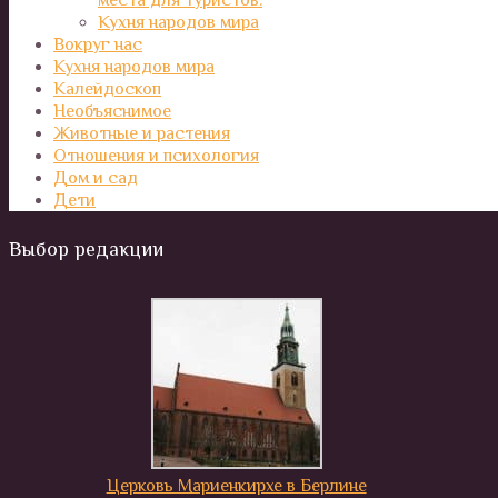
Кухня народов мира
Вокруг нас
Кухня народов мира
Калейдоскоп
Необъяснимое
Животные и растения
Отношения и психология
Дом и сад
Дети
Выбор редакции
Церковь Мариенкирхе в Берлине