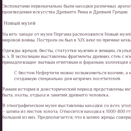
Экспонатами первоначально были находки различных архео
произведения искусства Древнего Рима и Древней Греции.
Новый музей
На юго-западе от музея Пергама расположился Новый музей
мировой войны. Построен он был в XIX веке по причине нехв
Одежды жрецов, бюсты, статуэтки мужчин и женщин, скульп
н. э. В экспозиции выставлены фрагменты древних стен с и
принадлежащие знатным египтянам и фараонам, коллекция 
С бюстом Нефертити можно познакомиться воочию, а м
созданную специально для незрячих посетителей.
Ранняя история и доисторический период представлены ин
быта, охоты, отдыха и занятий древнего человека.
В этнографическом музее выставлены находки со всех угол
– шляпа из листов золота. Относится находка к 1000-800 гг.
большой из них. Предполагается, что в шляпе жрецы совер