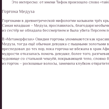
Это интересно: от имени Тифон произошло слово «тайф
Горгона Медуза
Горгонами в древнегреческой мифологии называли трёх кры
Самая младшая – Медуза, прославилась, благодаря необычн
из сестёр не обладала бессмертием и была убита Персеем 
В «Метаморфозах» Овидия горгоны упоминаются как красави
Медуза, тогда ещё обычная девушка с пышными золотыми в
преследовал до тех пор, пока горгона не вбежала в храм А
мудрости отказалась помочь девушке, более того, разгнева
чудовище со стальной чешуёй, покрывающей тело, словно б
из горгон – роскошные волосы, заменила клубком отвратит