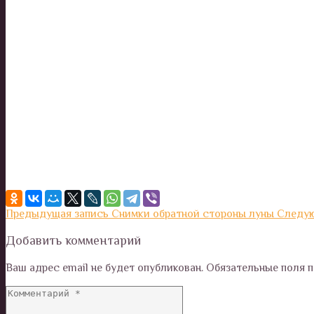
Предыдущая запись
Снимки обратной стороны луны
Следую
Добавить комментарий
Ваш адрес email не будет опубликован.
Обязательные поля 