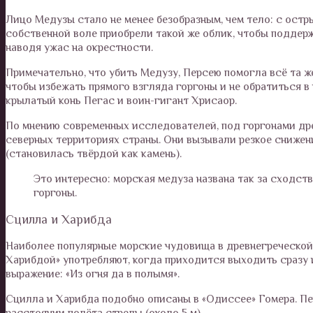
Лицо Медузы стало не менее безобразным, чем тело: с ост
собственной воле приобрели такой же облик, чтобы поддержа
наводя ужас на окрестности.
Примечательно, что убить Медузу, Персею помогла всё та ж
чтобы избежать прямого взгляда горгоны и не обратиться 
крылатый конь Пегас и воин-гигант Хрисаор.
По мнению современных исследователей, под горгонами др
северных территориях страны. Они вызывали резкое снижени
(становилась твёрдой как камень).
Это интересно: морская медуза названа так за сходс
горгоны.
Сцилла и Харибда
Наиболее популярные морские чудовища в древнегреческой
Харибдой» употребляют, когда приходится выходить сразу и
выражение: «Из огня да в полымя».
Сцилла и Харибда подобно описаны в «Одиссее» Гомера. Пер
расстоянии полёта стрелы (около 5 м).