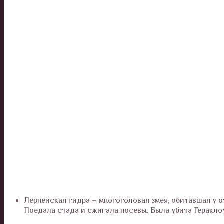
Лернейская гидра – многоголовая змея, обитавшая у 
Поедала стада и сжигала посевы. Была убита Геракло