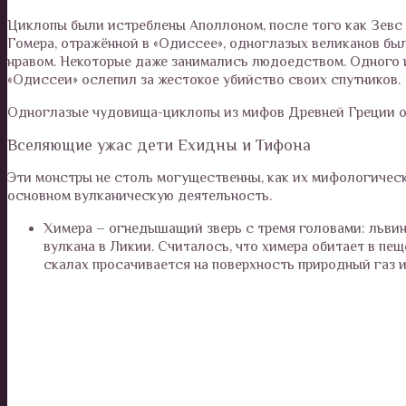
Циклопы были истреблены Аполлоном, после того как Зевс 
Гомера, отражённой в «Одиссее», одноглазых великанов был
нравом. Некоторые даже занимались людоедством. Одного 
«Одиссеи» ослепил за жестокое убийство своих спутников.
Одноглазые чудовища-циклопы из мифов Древней Греции о
Вселяющие ужас дети Ехидны и Тифона
Эти монстры не столь могущественны, как их мифологическ
основном вулканическую деятельность.
Химера – огнедышащий зверь с тремя головами: львин
вулкана в Ликии. Считалось, что химера обитает в пе
скалах просачивается на поверхность природный газ и