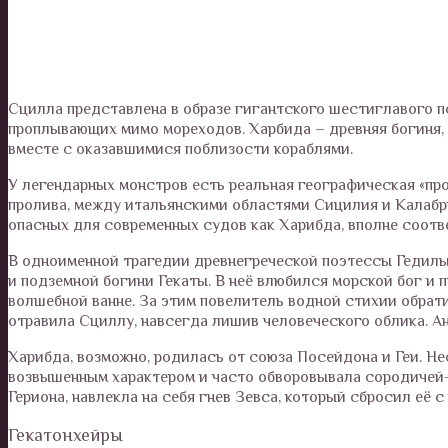
Сцилла представлена в образе гигантского шестиглавого п
проплывающих мимо мореходов. Харбида – древняя богиня, пи
вместе с оказавшимися поблизости кораблями.
У легендарных монстров есть реальная географическая «пр
пролива, между итальянскими областями Сицилия и Калабри
опасных для современных судов как Харибда, вполне соотв
В одноименной трагедии древнегреческой поэтессы Гедилы
и подземной богини Гекаты. В неё влюбился морской бог и 
волшебной ванне. За этим повелитель водной стихии обратил
отравила Сциллу, навсегда лишив человеческого облика. А
Харибда, возможно, родилась от союза Посейдона и Геи. Н
возвышенным характером и часто обворовывала сородичей-о
Гериона, навлекла на себя гнев Зевса, который сбросил её 
Гекатонхейры