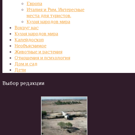
Европа
Италия и Рим. Интересные
места для туристов.
Кухня народов мира
Вокруг нас
Кухня народов мира
Калейдоскоп
Необъяснимое
Животные и растения
Отношения и психология
Дом и сад
Дети
Выбор редакции