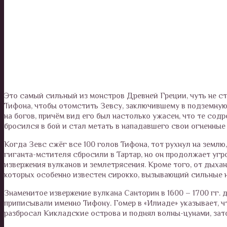
Это самый сильный из монстров Древней Греции, чуть не ст
Тифона, чтобы отомстить Зевсу, заключившему в подземную
на богов, причём вид его был настолько ужасен, что те со
бросился в бой и стал метать в нападавшего свои огненные
Когда Зевс сжёг все 100 голов Тифона, тот рухнул на земл
гиганта-мстителя сбросили в Тартар, но он продолжает угр
извержения вулканов и землетрясения. Кроме того, от дыха
которых особенно известен сирокко, вызывающий сильные н
Знаменитое извержение вулкана Санторин в 1600 – 1700 гг. 
приписывали именно Тифону. Гомер в «Илиаде» указывает, чт
разбросал Кикладские острова и поднял волны-цунами, зат