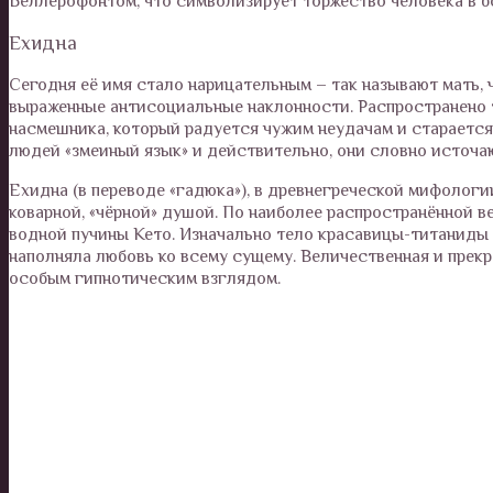
Беллерофонтом, что символизирует торжество человека в 
Ехидна
Сегодня её имя стало нарицательным – так называют мать, 
выраженные антисоциальные наклонности. Распространено т
насмешника, который радуется чужим неудачам и старается
людей «змеиный язык» и действительно, они словно источа
Ехидна (в переводе «гадюка»), в древнегреческой мифологи
коварной, «чёрной» душой. По наиболее распространённой в
водной пучины Кето. Изначально тело красавицы-титаниды 
наполняла любовь ко всему сущему. Величественная и прекр
особым гипнотическим взглядом.