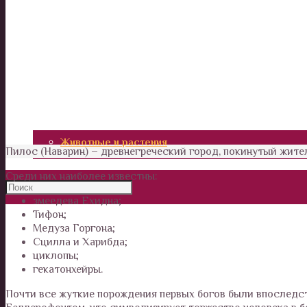
Калейдоскоп
Технологии
Необъяснимое
Люди
Животные и растения
Пилос (Наварин) – древнегреческий город, покинутый жите
Среди них наиболее известны:
змеедева Ехидна;
Тифон;
Медуза Горгона;
Сцилла и Харибда;
циклопы;
гекатонхейры.
Почти все жуткие порождения первых богов были впоследс