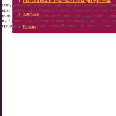
Италия и Рим. Интересные места для туристов.
Откуда появились первые чудовища, наиболее могущественн
праотца всех вод Океана, Урана-неба и Геи-земли. Но если
Америка
подобное родство выглядит вполне логичным. Земля прояв
вулканов и землетрясениям, реки и моря грозили наводнен
градом, который губил посевы. Вот они – те самые беспощ
Россия
Вокруг нас
Дом и сад
Наши деньги
Отношения и психология
Здоровье
Дети