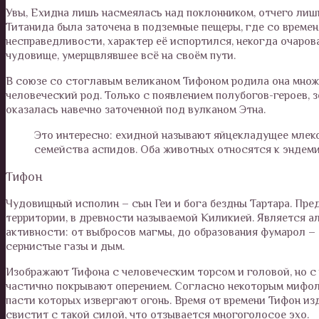
Увы, Ехидна лишь насмеялась над поклонником, отчего лиш
Титанида была заточена в подземные пещеры, где со времен
несправедливости, характер её испортился, некогда очаров
чудовище, умерщвлявшее всё на своём пути.
В союзе со стоглавым великаном Тифоном родила она множ
человеческий род. Только с появлением полубогов-героев, 
оказалась навечно заточенной под вулканом Этна.
Это интересно: ехидной называют яйцекладущее млеко
семейства аспидов. Оба животных относятся к эндем
Тифон
Чудовищный исполин – сын Геи и бога бездны Тартара. Пред
территории, в древности называемой Киликией. Является 
активности: от выбросов магмы, до образования фумарол –
сернистые газы и дым.
Изображают Тифона с человеческим торсом и головой, но с
частично покрывают оперением. Согласно некоторым мифоло
пасти которых извергают огонь. Время от времени Тифон изд
свистит с такой силой, что отзывается многоголосое эхо.