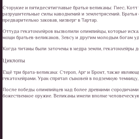
Сторукие и пятидесятиглавые братья-великаны: Гиес, Котт 
разрушительные силы наводнений и землетрясений. Братья 
предварительно заковав, низверг в Тартар.
Оттуда гекатонхейров вызволили олимпийцы, которые искал
мощи братьев-великанов, Зевсу и другим молодым богам уд
Когда титаны были заточены в недра земли, гекатонхейры 
Циклопы
Ещё три брата-великана: Стероп, Арг и Бронт, также являющ
гекатохейрами. Уран спрятал сыновей в подземную темницу,
После победы олимпийцев над более древними сородичами,
божественное оружие. Великаны имели вполне человеческую